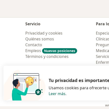
Servicio
Para l
Privacidad y cookies
Especia
Quiénes somos
Clínica
Contacto
Pregun
Empleos
Medic
Nuevas posiciones
Términos y condiciones
Servici
Enfer
Pregun
Aplicac
Tu privacidad es important
Usamos cookies para ofrecerte u
Leer más
.
se abre en una n
se abre 
s
Polska
,
Türkiye
,
España
,
ww