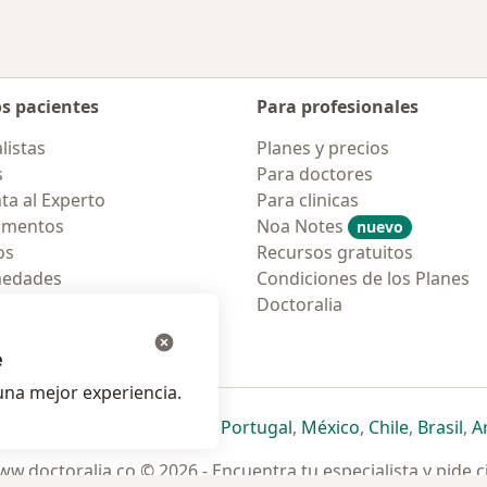
os pacientes
Para profesionales
listas
Planes y precios
s
Para doctores
ta al Experto
Para clinicas
amentos
Noa Notes
nuevo
os
Recursos gratuitos
medades
Condiciones de los Planes
tas Frecuentes
Doctoralia
ión para móvil
e
na mejor experiencia.
ueva pestaña
en una nueva pestaña
e abre en una nueva pestaña
se abre en una nueva pestaña
se abre en una nueva pestaña
se abre en una nueva pestaña
se abre en una nueva p
se abre en una
se abre e
se
Italia
,
Deutschland
,
Česko
,
Portugal
,
México
,
Chile
,
Brasil
,
A
w.doctoralia.co © 2026 - Encuentra tu especialista y pide c