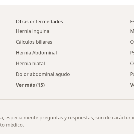
Otras enfermedades
E
Hernia inguinal
M
Cálculos biliares
O
Hernia Abdominal
P
Hernia hiatal
O
Dolor abdominal agudo
P
Ver más (15)
V
or ciudad
Más en esta categoría: Otras enfermedades
ia, especialmente preguntas y respuestas, son de carácter 
to médico.