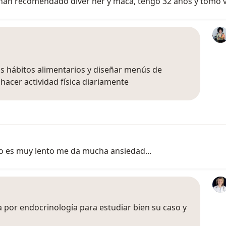
han recomendado diver her y maca, tengo 32 años y tomo v
us hábitos alimentarios y diseñar menús de
acer actividad física diariamente
o es muy lento me da mucha ansiedad...
a por endocrinología para estudiar bien su caso y