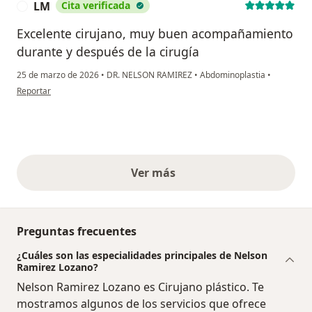
LM
Cita verificada
L
Excelente cirujano, muy buen acompañamiento
durante y después de la cirugía
25 de marzo de 2026
•
DR. NELSON RAMIREZ
•
Abdominoplastia
•
en opinión del usuario LM
Reportar
Ver más
opiniones anteriores
Preguntas frecuentes
¿Cuáles son las especialidades principales de Nelson
Ramirez Lozano?
Nelson Ramirez Lozano es Cirujano plástico. Te
mostramos algunos de los servicios que ofrece