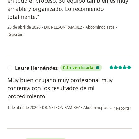
en todo el proceso. Su equipo también es muy
amable y organizado. Lo recomiendo
totalmente.”
20 de abril de 2026
•
DR. NELSON RAMIREZ
•
Abdominoplastia
•
en opinión del usuario M.A
Reportar
Laura Hernández
Cita verificada
L
Muy buen cirujano muy profesional muy
contenta con los resultados de mi
procedimiento
en opinión d
1 de abril de 2026
•
DR. NELSON RAMIREZ
•
Abdominoplastia
•
Reportar