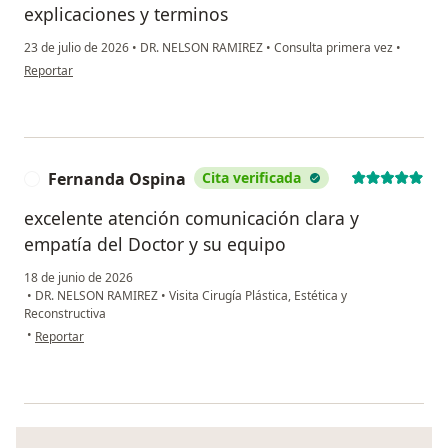
explicaciones y terminos
23 de julio de 2026
•
DR. NELSON RAMIREZ
•
Consulta primera vez
•
en opinión del usuario Carolina Noreña
Reportar
Fernanda Ospina
Cita verificada
F
excelente atención comunicación clara y
empatía del Doctor y su equipo
18 de junio de 2026
•
DR. NELSON RAMIREZ
•
Visita Cirugía Plástica, Estética y
Reconstructiva
en opinión del usuario Fernanda Ospina
•
Reportar