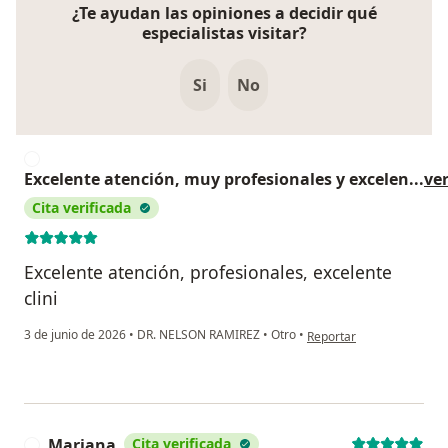
¿Te ayudan las opiniones a decidir qué
especialistas visitar?
Si
No
E
Excelente atención, muy profesionales y excelen
...
ve
Cita verificada
Excelente atención, profesionales, excelente
clini
en opinión del usuario Ex
3 de junio de 2026
•
DR. NELSON RAMIREZ
•
Otro
•
Reportar
Mariana
Cita verificada
M