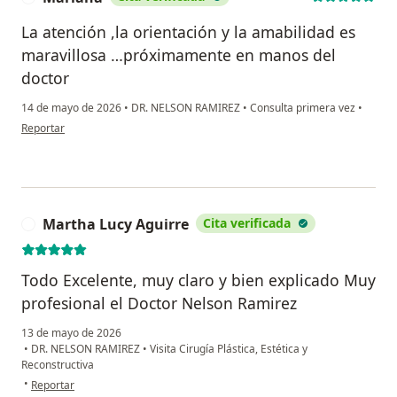
La atención ,la orientación y la amabilidad es
maravillosa …próximamente en manos del
doctor
14 de mayo de 2026
•
DR. NELSON RAMIREZ
•
Consulta primera vez
•
en opinión del usuario Mariana
Reportar
Martha Lucy Aguirre
Cita verificada
M
Todo Excelente, muy claro y bien explicado Muy
profesional el Doctor Nelson Ramirez
13 de mayo de 2026
•
DR. NELSON RAMIREZ
•
Visita Cirugía Plástica, Estética y
Reconstructiva
en opinión del usuario Martha Lucy Aguirre
•
Reportar