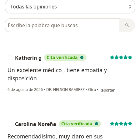
Busca en opiniones
Katherin g
Cita verificada
K
Un excelente médico , tiene empatía y
disposición
en opinión del usuario 
6 de agosto de 2026
•
DR. NELSON RAMIREZ
•
Otro
•
Reportar
Carolina Noreña
Cita verificada
C
Recomendadisimo, muy claro en sus