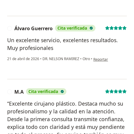
Álvaro Guerrero
Cita verificada
Á
Un excelente servicio, excelentes resultados.
Muy profesionales
en opinión del usuario 
21 de abril de 2026
•
DR. NELSON RAMIREZ
•
Otro
•
Reportar
M.A
Cita verificada
M
“Excelente cirujano plástico. Destaca mucho su
profesionalismo y la calidad en la atención.
Desde la primera consulta transmite confianza,
explica todo con claridad y está muy pendiente