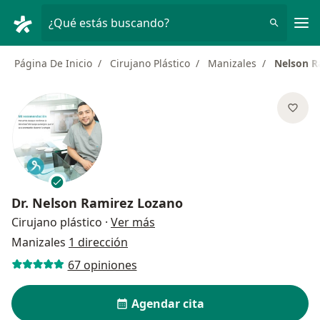
Men
¿Qué estás buscando?
Página De Inicio
Cirujano Plástico
Manizales
Nelson R
Dr.
Nelson Ramirez Lozano
sobre las especializaciones
Cirujano plástico
·
Ver más
Manizales
1 dirección
67 opiniones
Agendar cita