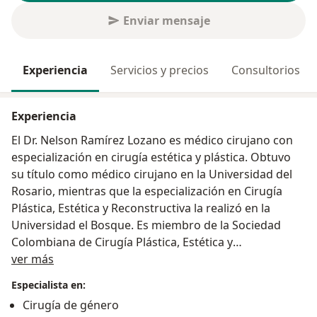
Enviar mensaje
Experiencia
Servicios y precios
Consultorios
Experiencia
El Dr. Nelson Ramírez Lozano es médico cirujano con
especialización en cirugía estética y plástica. Obtuvo
su título como médico cirujano en la Universidad del
Rosario, mientras que la especialización en Cirugía
Plástica, Estética y Reconstructiva la realizó en la
Universidad el Bosque. Es miembro de la Sociedad
Colombiana de Cirugía Plástica, Estética y
Acerca de mí
Reconstructiva, y realiza consultas privadas.
ver más
Los procedimientos del doctor Nelson se pueden
Especialista en:
clasificar en dos grupos, los procedimientos
Cirugía de género
corporales y los no quirúrgicos. En el primer caso, se