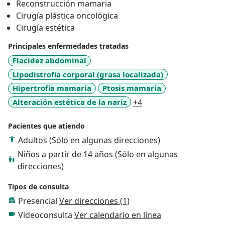
Reconstrucción mamaria
refiere a todos aquellos arreglos estéticos que buscan
Cirugía plástica oncológica
cambiar la forma de cuerpo, dándole un aspecto más
Cirugía estética
atractivo, para las mujeres se destacan las
mamoplastias, y en el caso de los hombres la
Principales enfermedades tratadas
ginecomastia, sin tomar en cuenta las liposucciones y
Flacidez abdominal
abdominoplastias, procedimientos que no discriminan
Lipodistrofia corporal (grasa localizada)
por el sexo. Por último, los procedimientos no
Hipertrofia mamaria
Ptosis mamaria
quirúrgicos, caracterizados por no ser invasivos, tener
a11y_sr_more_diseas
Alteración estética de la nariz
+4
un periodo de recuperación rápido y los resultados se
ven en pocas horas. Las inyecciones de vitamina
Pacientes que atiendo
botulínica y ácido hialurónico son los procedimientos
no quirúrgicos más populares en el consultorio del
Adultos (Sólo en algunas direcciones)
doctor.
Niños a partir de 14 años (Sólo en algunas
direcciones)
Tipos de consulta
Presencial
Ver direcciones (1)
Videoconsulta
Ver calendario en línea