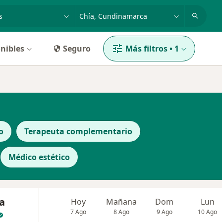
dad, enfermedad o nombre
p. ej. Bogotá
nibles
Seguro
Más filtros
•
1
o
Terapeuta complementario
Médico estético
a
Hoy
Mañana
Dom
Lun
7 Ago
8 Ago
9 Ago
10 Ago