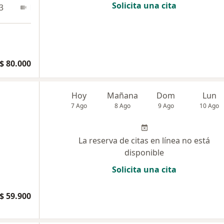
Solicita una cita
3
En línea
$ 80.000
a
Hoy
Mañana
Dom
Lun
7 Ago
8 Ago
9 Ago
10 Ago
La reserva de citas en línea no está
disponible
Solicita una cita
$ 59.900