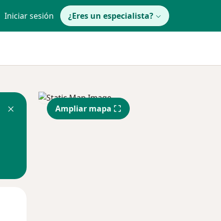
Iniciar sesión
¿Eres un especialista?
Ampliar mapa
Mar
Mié
Jue
11 Ago
12 Ago
13 Ago