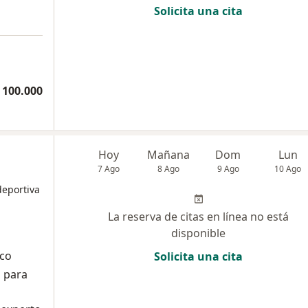
Solicita una cita
 100.000
Hoy
Mañana
Dom
Lun
7 Ago
8 Ago
9 Ago
10 Ago
deportiva
La reserva de citas en línea no está
disponible
ico
Solicita una cita
l para