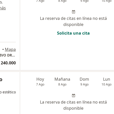
7 Ago
8 Ago
9 Ago
10 Ago
o,
más
La reserva de citas en línea no está
disponible
Solicita una cita
•
Mapa
CONSULTORIO PRIVADO MEDICO ALTERNATIVO DRA IVONNE VALBUENA
 240.000
o
Hoy
Mañana
Dom
Lun
7 Ago
8 Ago
9 Ago
10 Ago
o estético
La reserva de citas en línea no está
disponible