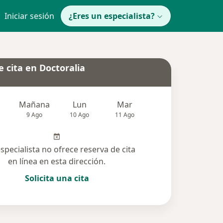
Iniciar sesión
¿Eres un especialista?
 cita en Doctoralia
Mañana
Lun
Mar
Mié
Jue
9 Ago
10 Ago
11 Ago
12 Ago
13 Ag
especialista no ofrece reserva de cita
en línea en esta dirección.
Solicita una cita
solucionadas (37)