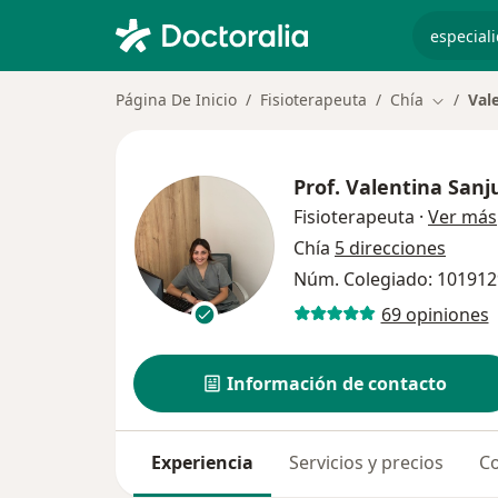
especiali
Página De Inicio
Fisioterapeuta
Chía
Val
Cambiar 
Prof.
Valentina Sanj
Fisioterapeuta
·
Ver más
Chía
5 direcciones
Núm. Colegiado: 10191
69 opiniones
Información de contacto
Experiencia
Servicios y precios
Co