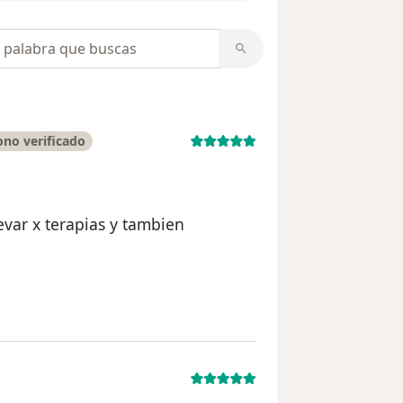
opiniones
no verificado
evar x terapias y tambien
uario Anderson Quintero