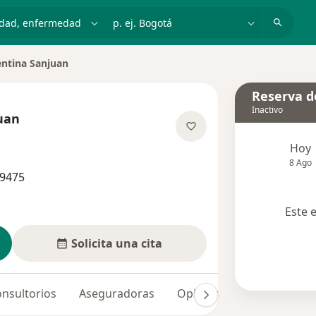
dad, enfermedad o nombre
p. ej. Bogotá
entina Sanjuan
de ciudad
Reserva de
Inactivo
uan
sobre las especializaciones
Hoy
8 Ago
29475
Este 
Solicita una cita
nsultorios
Aseguradoras
Opiniones (69)
Dudas 