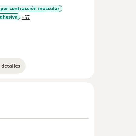
 por contracción muscular
a11y_sr_more_diseases
adhesiva
+57
detalles
bre la experiencia