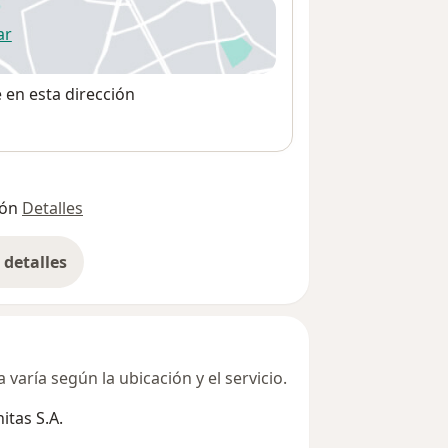
ar
 abre en una nueva pestaña
e en esta dirección
ión
Detalles
detalles
bre la dirección
varía según la ubicación y el servicio.
tas S.A.