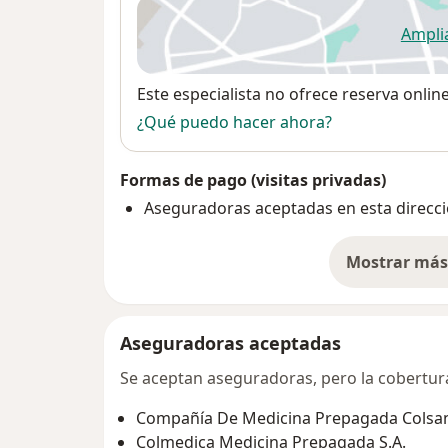
Ampli
se
Disponibilidad
Este especialista no ofrece reserva onlin
¿Qué puedo hacer ahora?
Formas de pago (visitas privadas)
Aseguradoras aceptadas en esta direcc
Mostrar más 
so
Aseguradoras aceptadas
Se aceptan aseguradoras, pero la cobertura 
Compañía De Medicina Prepagada Colsani
Colmedica Medicina Prepagada S.A.