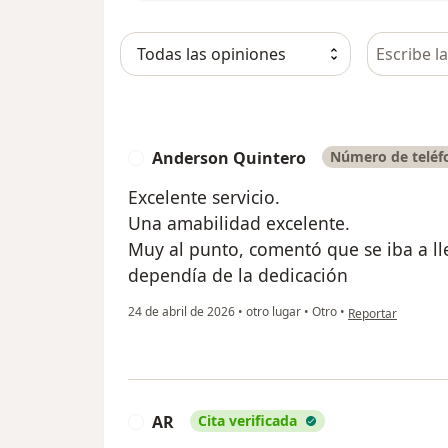
Busca en 
Anderson Quintero
Número de teléfo
A
Excelente servicio.
Una amabilidad excelente.
Muy al punto, comentó que se iba a ll
dependía de la dedicación
en opinión del us
24 de abril de 2026
•
otro lugar
•
Otro
•
Reportar
AR
Cita verificada
A