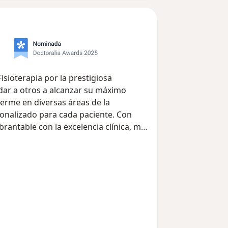
isioterapia por la prestigiosa
dar a otros a alcanzar su máximo
erme en diversas áreas de la
sonalizado para cada paciente. Con
antable con la excelencia clínica, me
adores y efectivos que no solo alivian
cuperación total y la prevención de
iado en el camino hacia una vida sin
darte a alcanzar tus metas de salud y