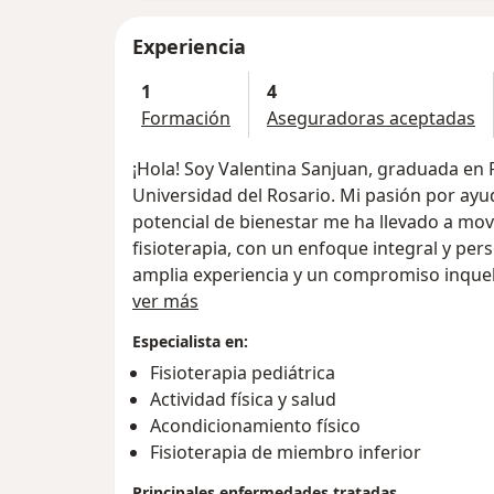
Experiencia
1
4
Formación
Aseguradoras aceptadas
¡Hola! Soy Valentina Sanjuan, graduada en F
Universidad del Rosario. Mi pasión por ayu
potencial de bienestar me ha llevado a mov
fisioterapia, con un enfoque integral y per
amplia experiencia y un compromiso inquebr
Acerca de mí
enorgullezco de ofrecer tratamientos innov
ver más
el dolor, sino que también promueven la re
Especialista en:
lesiones futuras. ¡Estoy aquí para ser tu al
Fisioterapia pediátrica
limitaciones! Agenda una cita y déjame ayu
Actividad física y salud
bienestar..
Acondicionamiento físico
Fisioterapia de miembro inferior
Principales enfermedades tratadas