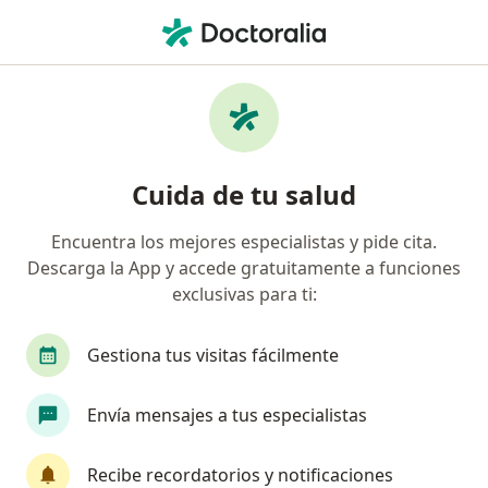
Men
¿Qué estás buscando?
Página De Inicio
Enfermedades
Túnel Del Carpo
Túnel del carpo - Información,
Cuida de tu salud
expertos y preguntas frecuentes
Encuentra los mejores especialistas y pide cita.
Descarga la App y accede gratuitamente a funciones
exclusivas para ti:
Información
Gestiona tus visitas fácilmente
Envía mensajes a tus especialistas
No descuides tu salud
Escoge la consulta en línea para empezar o
Recibe recordatorios y notificaciones