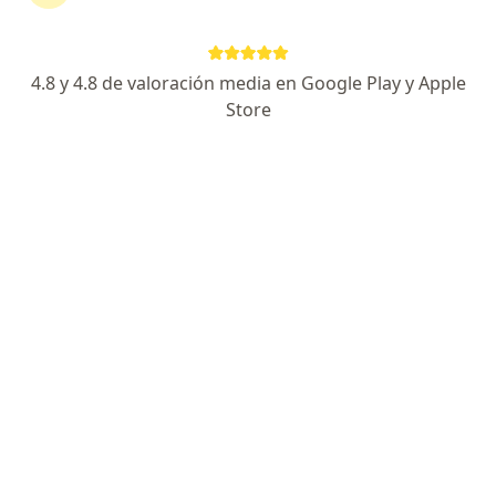
continuar tu tratamiento sin salir de casa. Si lo
necesitas, también puedes reservar una cita
presencial.
4.8 y 4.8 de valoración media en Google Play y Apple
Store
Mostrar especialistas
¿Cómo funciona?
Expertos en túnel del carpo
Paola Andrea Valencia Arbelaez
Fisioterapeuta
Marinilla