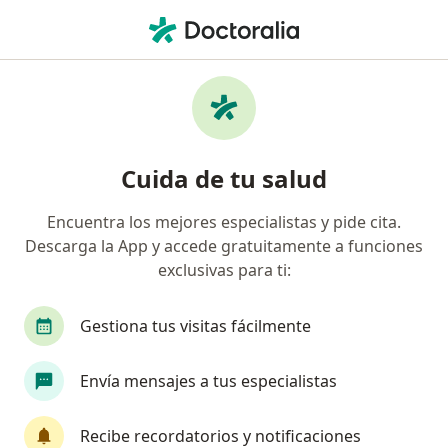
Men
Terrores Nocturnos • Neiva, Huila
Filtros
• 1
Seguro
Mapa
Especialistas en Terrores nocturnos en
Cuida de tu salud
Neiva
Encuentra los mejores especialistas y pide cita.
Descarga la App y accede gratuitamente a funciones
¿Qué especialidad estás buscando?
exclusivas para ti:
Psicólogo
Gestiona tus visitas fácilmente
Envía mensajes a tus especialistas
Recibe recordatorios y notificaciones