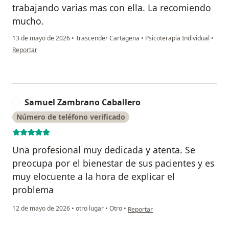
trabajando varias mas con ella. La recomiendo
mucho.
13 de mayo de 2026
•
Trascender Cartagena
•
Psicoterapia Individual
•
en opinión del usuario MCG
Reportar
Samuel Zambrano Caballero
S
Número de teléfono verificado
Una profesional muy dedicada y atenta. Se
preocupa por el bienestar de sus pacientes y es
muy elocuente a la hora de explicar el
problema
en opinión del usuario Samuel Zam
12 de mayo de 2026
•
otro lugar
•
Otro
•
Reportar