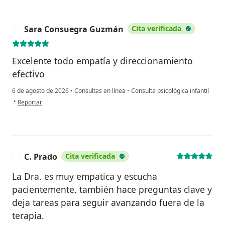
Sara Consuegra Guzmán
Cita verificada
S
Excelente todo empatía y direccionamiento
efectivo
6 de agosto de 2026
•
Consultas en línea
•
Consulta psicológica infantil
en opinión del usuario Sara Consuegra Guzmán
•
Reportar
C. Prado
Cita verificada
C
La Dra. es muy empatica y escucha
pacientemente, también hace preguntas clave y
deja tareas para seguir avanzando fuera de la
terapia.