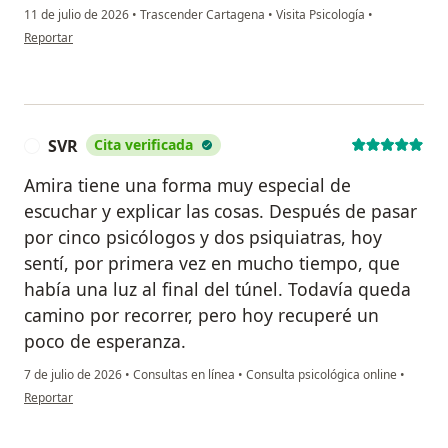
11 de julio de 2026
•
Trascender Cartagena
•
Visita Psicología
•
en opinión del usuario C. Prado
Reportar
SVR
Cita verificada
S
Amira tiene una forma muy especial de
escuchar y explicar las cosas. Después de pasar
por cinco psicólogos y dos psiquiatras, hoy
sentí, por primera vez en mucho tiempo, que
había una luz al final del túnel. Todavía queda
camino por recorrer, pero hoy recuperé un
poco de esperanza.
7 de julio de 2026
•
Consultas en línea
•
Consulta psicológica online
•
en opinión del usuario SVR
Reportar