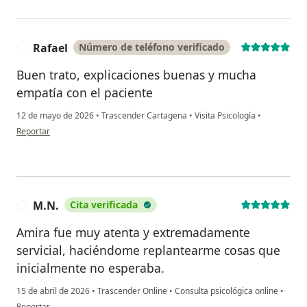
Rafael
Número de teléfono verificado
R
Buen trato, explicaciones buenas y mucha
empatía con el paciente
12 de mayo de 2026
•
Trascender Cartagena
•
Visita Psicología
•
en opinión del usuario Rafael
Reportar
M.N.
Cita verificada
M
Amira fue muy atenta y extremadamente
servicial, haciéndome replantearme cosas que
inicialmente no esperaba.
15 de abril de 2026
•
Trascender Online
•
Consulta psicológica online
•
en opinión del usuario M.N.
Reportar