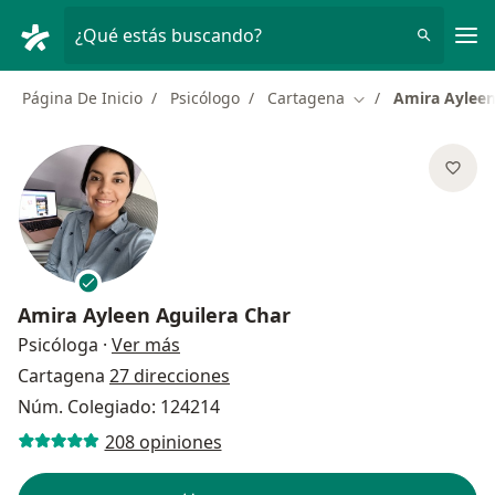
Men
¿Qué estás buscando?
Página De Inicio
Psicólogo
Cartagena
Amira Ayleen
Cambiar de ciudad
Amira Ayleen Aguilera Char
sobre las especializaciones
Psicóloga
·
Ver más
Cartagena
27 direcciones
Núm. Colegiado: 124214
208 opiniones