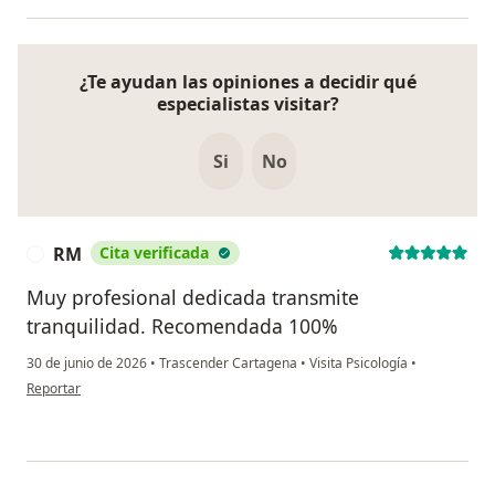
¿Te ayudan las opiniones a decidir qué
especialistas visitar?
Si
No
RM
Cita verificada
R
Muy profesional dedicada transmite
tranquilidad. Recomendada 100%
30 de junio de 2026
•
Trascender Cartagena
•
Visita Psicología
•
en opinión del usuario RM
Reportar