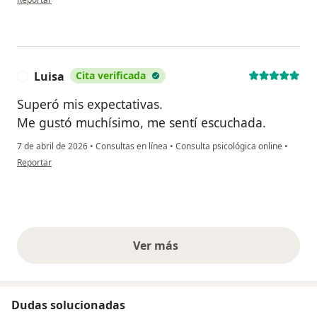
Luisa
Cita verificada
L
Superó mis expectativas.
Me gustó muchísimo, me sentí escuchada.
7 de abril de 2026
•
Consultas en línea
•
Consulta psicológica online
•
en opinión del usuario Luisa
Reportar
Ver más
opiniones anteriores
Dudas solucionadas