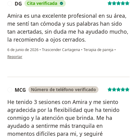
DG
Cita verificada
D
Amira es una excelente profesional en su área,
me sentí tan cómoda y sus palabras han sido
tan acertadas, sin duda me ha ayudado mucho,
la recomiendo a ojos cerrados.
6 de junio de 2026
•
Trascender Cartagena
•
Terapia de pareja
•
en opinión del usuario DG
Reportar
MCG
Número de teléfono verificado
M
He tenido 3 sesiones con Amira y me siento
agradecida por la flexibilidad que ha tenido
conmigo y la atención que brinda. Me ha
ayudado a sentirme más tranquila en
momentos difíciles para mi, y seguiré