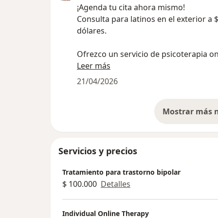
¡Agenda tu cita ahora mismo!
Consulta para latinos en el exterior a 
dólares.
Ofrezco un servicio de psicoterapia on
dirigido a personas que viven fuera de
Leer más
de origen y desean contar con un esp
21/04/2026
acompañamiento emocional en su pr
idioma. Este espacio terapéutico está
para abordar experiencias relacionada
migración, la adaptación cultural, la d
familiar y los cambios emocionales q
surgir al vivir en otro país.
Servicios y precios
El proceso se desarrolla en un ambien
Tratamiento para trastorno bipolar
escucha respetuosa, confidencial y lib
$ 100.000
Detalles
juicios, favoreciendo la comprensión d
experiencia personal y el desarrollo d
Individual Online Therapy
internos para afrontar los retos de la 