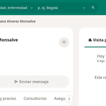
dad, enfermedad o nombre
p. ej. Bogotá
liana Alvarez Monsalve
de ciudad
 Monsalve
Visita 
Visita p
 las especializaciones
Hoy
6 Ago
Este c
Enviar mensaje
 y precios
Consultorios
Aseguradoras
Opiniones 