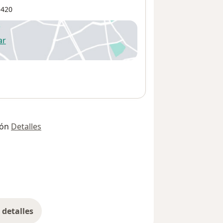
420
ar
 abre en una nueva pestaña
ión
Detalles
detalles
bre la dirección