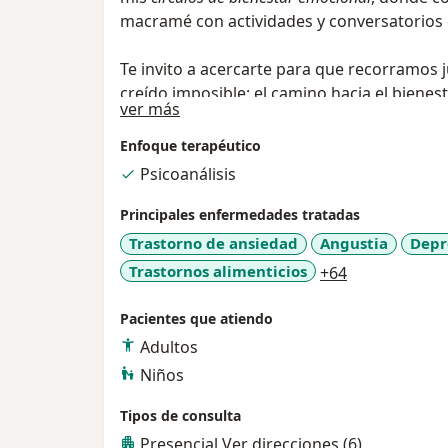
macramé con actividades y conversatorios d
Te invito a acercarte para que recorramos 
creído imposible: el camino hacia el bienest
Acerca de mí
ver más
Enfoque terapéutico
Psicoanálisis
Principales enfermedades tratadas
Trastorno de ansiedad
Angustia
Depr
a11y_sr_more
Trastornos alimenticios
+64
Pacientes que atiendo
Adultos
Niños
Tipos de consulta
Presencial
Ver direcciones (6)