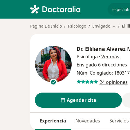
especiali
Página De Inicio
Psicólogo
Envigado
Elli
Cambiar 
Dr.
Elliliana Alvarez
sobre
Psicóloga
·
Ver más
Envigado
6 direcciones
Núm. Colegiado: 180317
24 opiniones
Agendar cita
Experiencia
Novedades
Servicios