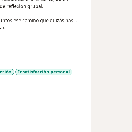
e reflexión grupal.
juntos ese camino que quizás has
ar.
esión
Insatisfacción personal
_diseases