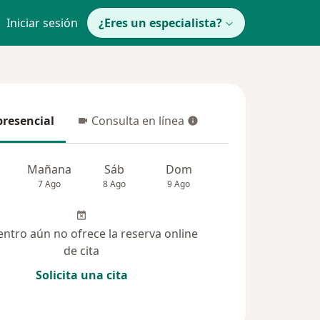
Iniciar sesión
¿Eres un especialista?
presencial
Consulta en línea
resencial
Consulta en línea
Mañana
Sáb
Dom
Lun
Mar
7 Ago
8 Ago
9 Ago
10 Ago
11 Ag
entro aún no ofrece la reserva online
de cita
Solicita una cita
(24)
Dudas solucionadas (43)