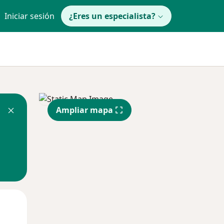
Iniciar sesión
¿Eres un especialista?
Ampliar mapa
Dom
Lun
Mar
9 Ago
10 Ago
11 Ago