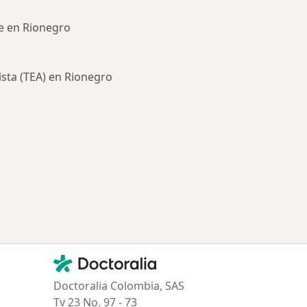
je en Rionegro
ista (TEA) en Rionegro
ía: Otras enfermedades en Rionegro
Contacto
Doctoralia - Página de inicio
Doctoralia Colombia, SAS
Tv 23 No. 97 - 73