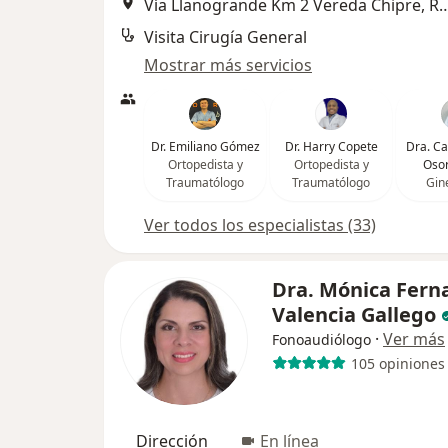
Vía Llanogrande Km 2 Vereda Ch
Visita Cirugía General
Mostrar más servicios
Dr. Emiliano Gómez
Dr. Harry Copete
Dra. C
Ortopedista y
Ortopedista y
Osor
Traumatólogo
Traumatólogo
Gin
Ver todos los especialistas (33)
Dra. Mónica Fern
Valencia Gallego
·
Ver más
Fonoaudiólogo
105 opiniones
Dirección
En línea