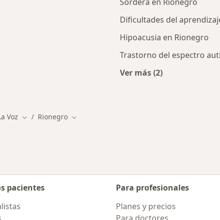
Sordera en Rionegro
Dificultades del aprendiza
Hipoacusia en Rionegro
Trastorno del espectro aut
Ver más (2)
Más en esta categor
La Voz
Rionegro
Cambiar de ciudad
Cambiar de ciudad
os pacientes
Para profesionales
listas
Planes y precios
s
Para doctores