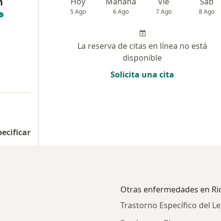
n
Hoy
Mañana
Vie
Sáb
5 Ago
6 Ago
7 Ago
8 Ago
La reserva de citas en línea no está
disponible
Solicita una cita
pecificar
Otras enfermedades en Ri
Trastorno Específico del L