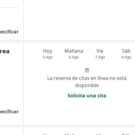
pecificar
drea
Hoy
Mañana
Vie
Sáb
5 Ago
6 Ago
7 Ago
8 Ago
La reserva de citas en línea no está
disponible
Solicita una cita
pecificar