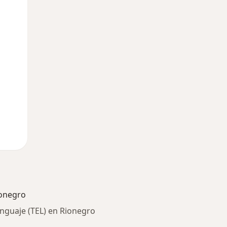
Dom
Lun
Mar
9 Ago
10 Ago
11 Ago
onegro
enguaje (TEL) en Rionegro