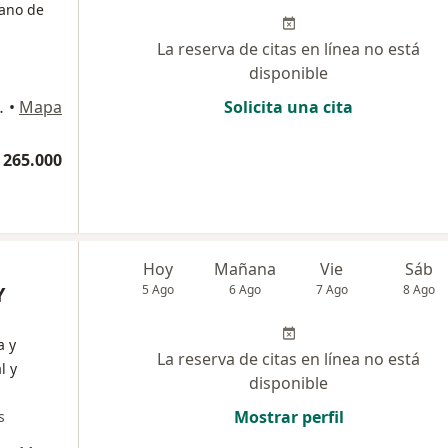
jano de
La reserva de citas en línea no está
disponible
ipre, Rionegro
•
Mapa
Solicita una cita
 265.000
Hoy
Mañana
Vie
Sáb
Y
5 Ago
6 Ago
7 Ago
8 Ago
a y
La reserva de citas en línea no está
l y
disponible
Mostrar perfil
s