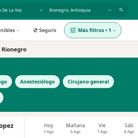
dad, enfermedad o nombre
p. ej. Bogotá
nibles
Seguro
Más filtros
•
1
n Rionegro
ogo
Anestesiólogo
Cirujano general
Lopez
Hoy
Mañana
Vie
Sáb
5 Ago
6 Ago
7 Ago
8 Ago