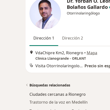
Dr. Yorban O. Leó
Bolaños Gallardo
Otorrinolaringólogo
Dirección 1
Dirección 2
VdaChipre Km2, Rionegro
•
Mapa
Clinica Llanogrande - ORLANT
Visita Otorrinolaringología
Precio sin es
Búsquedas relacionadas
Ciudades cercanas a Rionegro
Trastorno de la voz en Medellín