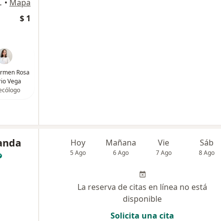
ipre, Rionegro
•
Mapa
$ 1
armen Rosa
io Vega
ecólogo
anda
Hoy
Mañana
Vie
Sáb
5 Ago
6 Ago
7 Ago
8 Ago
La reserva de citas en línea no está
disponible
Solicita una cita