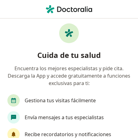
Men
Trastorno De Personalidad Limítrofe • Valledupar, César
Filtros
• 1
Seguro
Mapa
Especialistas en Trastorno de personalidad
Cuida de tu salud
limítrofe en Valledupar
Encuentra los mejores especialistas y pide cita.
Descarga la App y accede gratuitamente a funciones
¿Qué especialidad estás buscando?
exclusivas para ti:
Psicólogo
Neuropsicólogo
Gestiona tus visitas fácilmente
Envía mensajes a tus especialistas
Recibe recordatorios y notificaciones