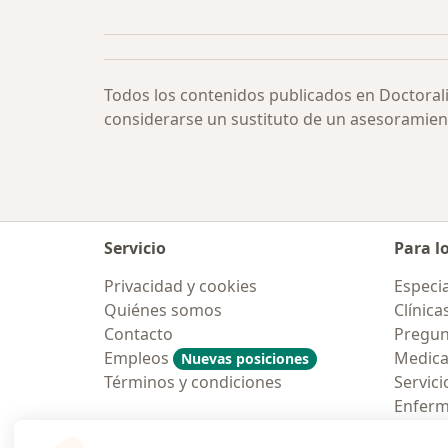
Más en esta categoría: Trastorno d
Todos los contenidos publicados en Doctoral
considerarse un sustituto de un asesoramien
Servicio
Para l
Privacidad y cookies
Especia
Quiénes somos
Clínica
Contacto
Pregun
Empleos
Medic
Nuevas posiciones
Términos y condiciones
Servici
Enfer
Pregun