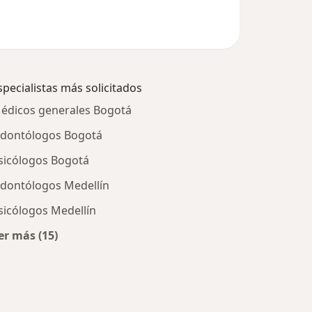
specialistas más solicitados
édicos generales Bogotá
dontólogos Bogotá
sicólogos Bogotá
dontólogos Medellín
sicólogos Medellín
er más (15)
Más en esta categoría: Especialistas más solicitados