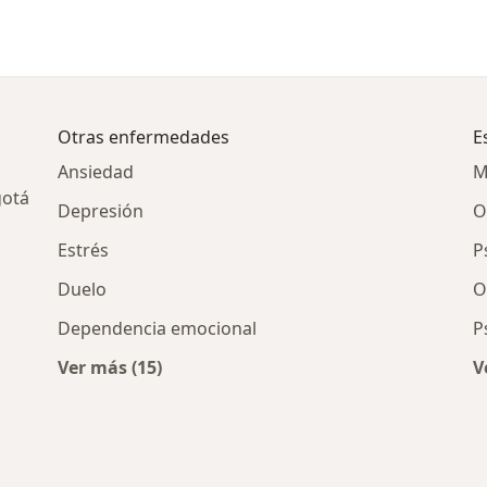
Otras enfermedades
E
Ansiedad
M
gotá
Depresión
O
Estrés
P
Duelo
O
Dependencia emocional
P
Ver más (15)
V
Más en esta categoría: Otras enfermedades