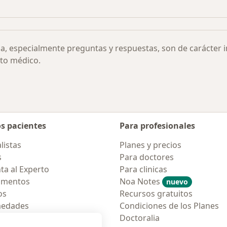
e ansiedad generalizada por ciudad
ia, especialmente preguntas y respuestas, son de carácter 
to médico.
os pacientes
Para profesionales
listas
Planes y precios
s
Para doctores
ta al Experto
Para clinicas
amentos
Noa Notes
nuevo
os
Recursos gratuitos
medades
Condiciones de los Planes
tas Frecuentes
Doctoralia