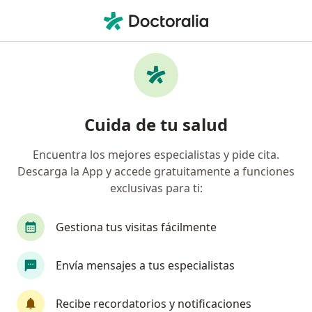
Men
Trastornos Del Movimiento • Rionegro, Antioquia
Filtros
• 1
Seguro
Mapa
Especialistas en Trastornos del movimiento
Cuida de tu salud
en Rionegro
Encuentra los mejores especialistas y pide cita.
Descarga la App y accede gratuitamente a funciones
¿Qué especialidad estás buscando?
exclusivas para ti:
Neurólogo
Anestesiólogo
Cirujano gener
Gestiona tus visitas fácilmente
Envía mensajes a tus especialistas
Recibe recordatorios y notificaciones