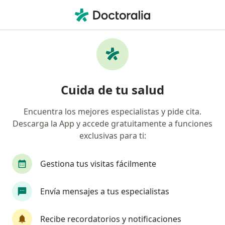
Men
Crisis Convulsiva • Rionegro, Antioquia
Filtros
• 1
Seguro
Mapa
Especialistas en Crisis Convulsiva en
Cuida de tu salud
Rionegro
Encuentra los mejores especialistas y pide cita.
Descarga la App y accede gratuitamente a funciones
¿Qué especialidad estás buscando?
exclusivas para ti:
Neurólogo
Anestesiólogo
Cirujano gener
Gestiona tus visitas fácilmente
Envía mensajes a tus especialistas
Recibe recordatorios y notificaciones