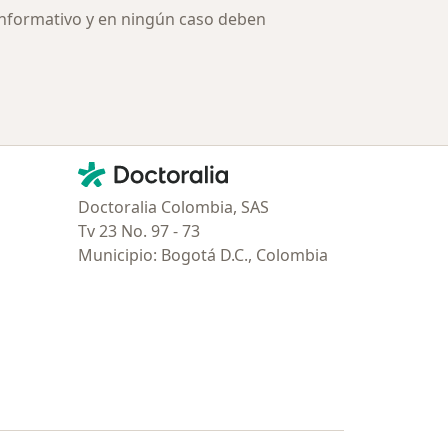
informativo y en ningún caso deben
Contacto
Doctoralia - Página de inicio
Doctoralia Colombia, SAS
Tv 23 No. 97 - 73
Municipio: Bogotá D.C., Colombia