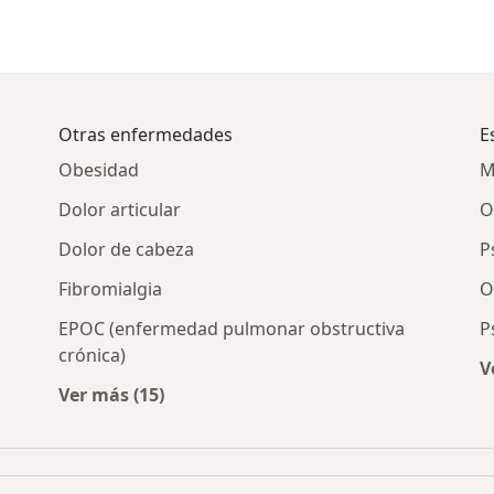
Otras enfermedades
E
Obesidad
M
Dolor articular
O
Dolor de cabeza
P
Fibromialgia
O
EPOC (enfermedad pulmonar obstructiva
P
crónica)
V
Ver más (15)
Más en esta categoría: Otras enfermedades