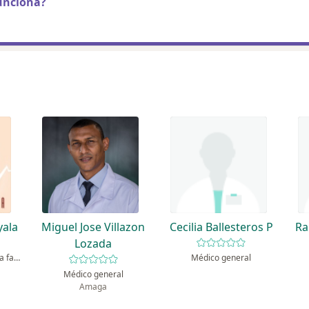
unciona?
yala
Miguel Jose Villazon
Cecilia Ballesteros P
Ra
Lozada
Especialista en medicina familiar, Terapeuta complementario, Especialista en medicina domiciliaria
Médico general
Médico general
Amaga