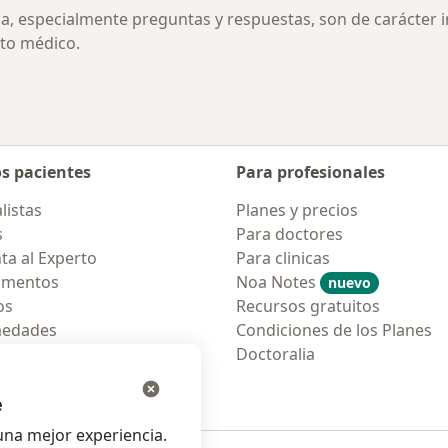
ia, especialmente preguntas y respuestas, son de carácter 
to médico.
os pacientes
Para profesionales
listas
Planes y precios
s
Para doctores
ta al Experto
Para clinicas
amentos
Noa Notes
nuevo
os
Recursos gratuitos
medades
Condiciones de los Planes
tas Frecuentes
Doctoralia
ión para móvil
e
na mejor experiencia.