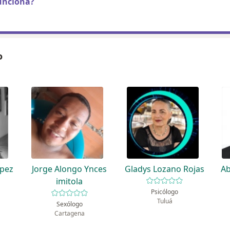
unciona?
o
opez
Jorge Alongo Ynces
Gladys Lozano Rojas
Ab
imitola
Psicólogo
Tuluá
Sexólogo
Cartagena