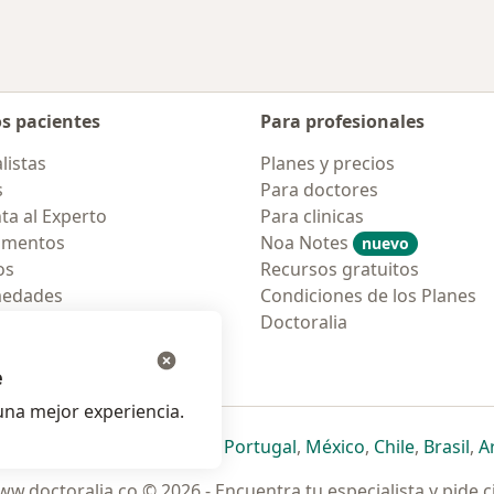
os pacientes
Para profesionales
listas
Planes y precios
s
Para doctores
ta al Experto
Para clinicas
amentos
Noa Notes
nuevo
os
Recursos gratuitos
medades
Condiciones de los Planes
tas Frecuentes
Doctoralia
ión para móvil
e
na mejor experiencia.
ueva pestaña
en una nueva pestaña
e abre en una nueva pestaña
se abre en una nueva pestaña
se abre en una nueva pestaña
se abre en una nueva pestaña
se abre en una nueva p
se abre en una
se abre e
se
Italia
,
Deutschland
,
Česko
,
Portugal
,
México
,
Chile
,
Brasil
,
A
w.doctoralia.co © 2026 - Encuentra tu especialista y pide c