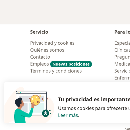
Servicio
Para l
Privacidad y cookies
Especia
Quiénes somos
Clínica
Contacto
Pregun
Empleos
Medic
Nuevas posiciones
Términos y condiciones
Servici
Enfer
Pregun
Aplicac
Tu privacidad es important
Usamos cookies para ofrecerte u
Leer más
.
se abre en una n
se abre 
s
Polska
,
Türkiye
,
España
,
ww