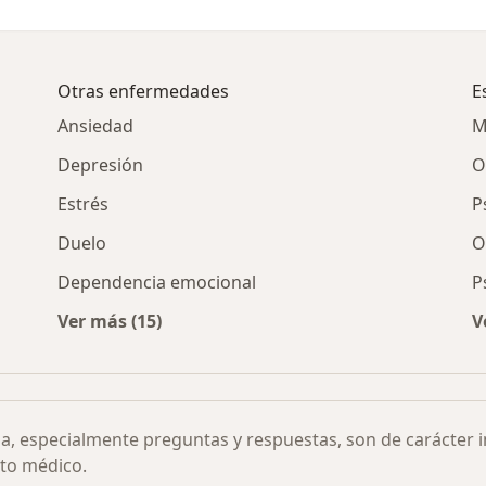
Otras enfermedades
E
Ansiedad
M
Depresión
O
Estrés
P
Duelo
O
Dependencia emocional
P
Ver más (15)
V
l hipoactivo por ciudad
Más en esta categoría: Otras enfermedades
ia, especialmente preguntas y respuestas, son de carácter 
to médico.