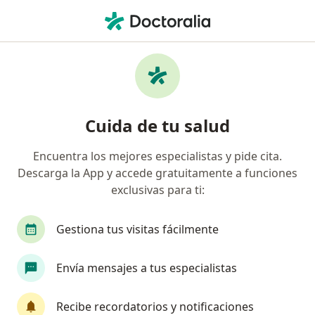
Men
¿Qué estás buscando?
Página De Inicio
Enfermedades
Trastornos Sexuales
Trastornos sexuales -
Cuida de tu salud
Información, expertos y
preguntas frecuentes
Encuentra los mejores especialistas y pide cita.
Descarga la App y accede gratuitamente a funciones
exclusivas para ti:
Gestiona tus visitas fácilmente
Información
Pregunta al Experto
Envía mensajes a tus especialistas
No descuides tu salud
Recibe recordatorios y notificaciones