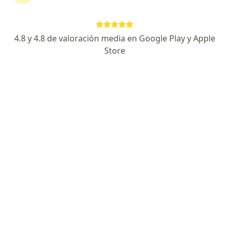
Escoge la consulta en línea para empezar o
continuar tu tratamiento sin salir de casa. Si lo
necesitas, también puedes reservar una cita
4.8 y 4.8 de valoración media en Google Play y Apple
presencial.
Store
Mostrar especialistas
¿Cómo funciona?
Expertos en trastornos sexuales
Diana Noreña
Psicólogo, Sexólogo
Medellín