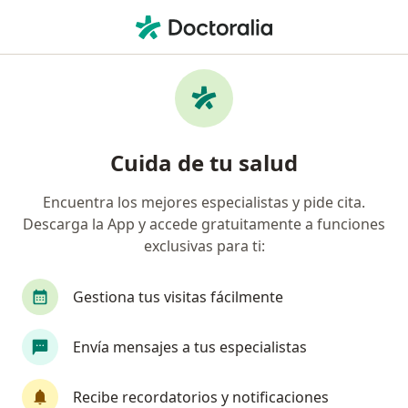
Men
Triglecéridos Altos • Pereira, Risaralda
Filtros
• 1
Seguro
Mapa
Especialistas en Triglecéridos altos en
Cuida de tu salud
Pereira
Encuentra los mejores especialistas y pide cita.
Descarga la App y accede gratuitamente a funciones
¿Qué especialidad estás buscando?
exclusivas para ti:
Endocrinólogo
Cardiólogo
Internista
Gestiona tus visitas fácilmente
Envía mensajes a tus especialistas
Recibe recordatorios y notificaciones