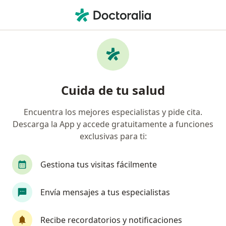
Men
Arritmias • Pereira, Risaralda
Filtros
• 1
Seguro
Mapa
Especialistas en Arritmias en Pereira
Cuida de tu salud
Encuentra los mejores especialistas y pide cita.
¿Qué especialidad estás buscando?
Descarga la App y accede gratuitamente a funciones
Cardiólogo
Internista
Neumólogo
O
exclusivas para ti:
Gestiona tus visitas fácilmente
Envía mensajes a tus especialistas
Recibe recordatorios y notificaciones