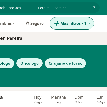
dad, enfermedad o nombre
p. ej. Bogotá
nibles
Seguro
Más filtros
•
1
 en Pereira
ólogo
Oncólogo
Cirujano de tórax
na
Hoy
Mañana
Dom
Lun
7 Ago
8 Ago
9 Ago
10 Ago