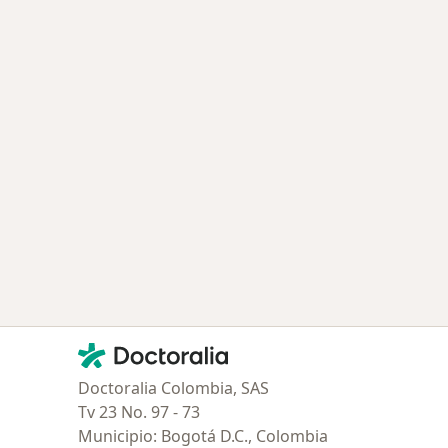
Contacto
Doctoralia - Página de inicio
Doctoralia Colombia, SAS
Tv 23 No. 97 - 73
Municipio: Bogotá D.C., Colombia