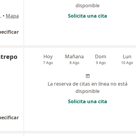
disponible
ultorio 301 -303 -307, Pereira
•
Mapa
Solicita una cita
pecificar
strepo
Hoy
Mañana
Dom
Lun
7 Ago
8 Ago
9 Ago
10 Ago
La reserva de citas en línea no está
disponible
Solicita una cita
pecificar