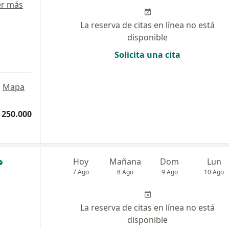
er más
La reserva de citas en línea no está
disponible
Solicita una cita
•
Mapa
 250.000
Hoy
Mañana
Dom
Lun
7 Ago
8 Ago
9 Ago
10 Ago
La reserva de citas en línea no está
disponible