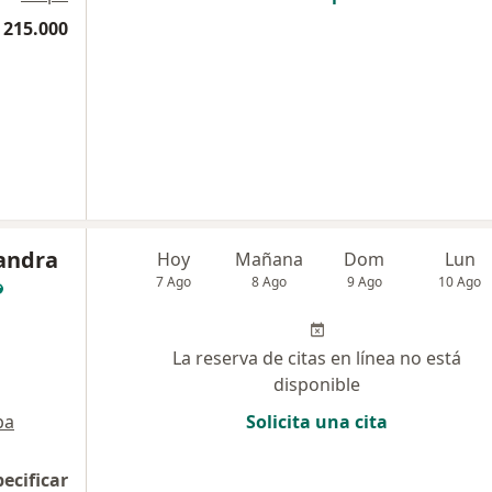
 215.000
xandra
Hoy
Mañana
Dom
Lun
7 Ago
8 Ago
9 Ago
10 Ago
La reserva de citas en línea no está
disponible
pa
Solicita una cita
pecificar