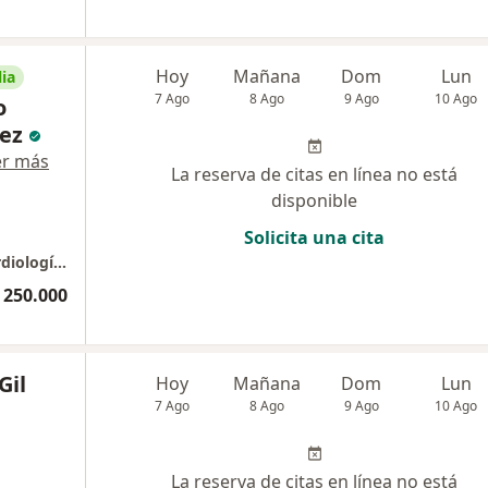
Hoy
Mañana
Dom
Lun
ia
7 Ago
8 Ago
9 Ago
10 Ago
o
ez
er más
La reserva de citas en línea no está
disponible
Solicita una cita
Dr. Óscar Mauricio Hernández Vásquez | Cardiología y Medicina Interna
 250.000
Gil
Hoy
Mañana
Dom
Lun
7 Ago
8 Ago
9 Ago
10 Ago
La reserva de citas en línea no está