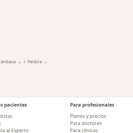
rmedades en Pereira
Cardiaca
Pereira
Cambiar de ciudad
Cambiar de ciudad
os pacientes
Para profesionales
listas
Planes y precios
s
Para doctores
ta al Experto
Para clinicas