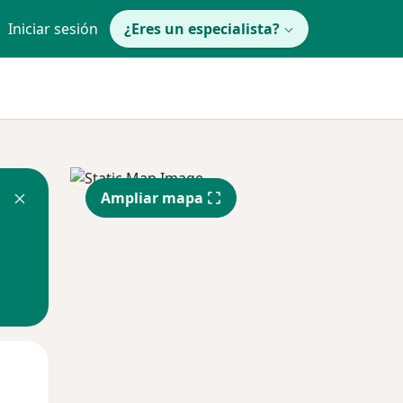
Iniciar sesión
¿Eres un especialista?
Ampliar mapa
Mar
Mié
Jue
11 Ago
12 Ago
13 Ago