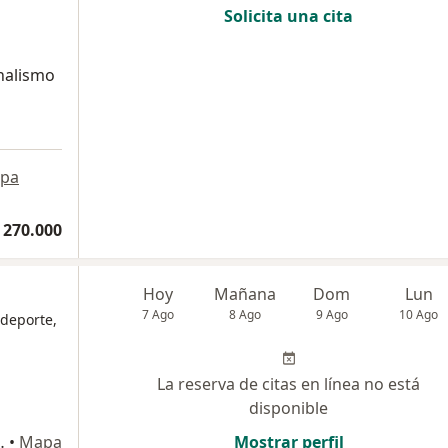
Solicita una cita
onalismo
pa
 270.000
Hoy
Mañana
Dom
Lun
7 Ago
8 Ago
9 Ago
10 Ago
 deporte,
La reserva de citas en línea no está
disponible
comercial Pereira plaza, Pereira
•
Mapa
Mostrar perfil