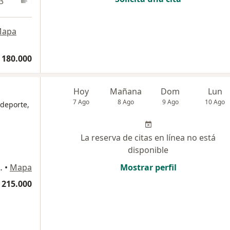
3
En línea
apa
 180.000
Hoy
Mañana
Dom
Lun
7 Ago
8 Ago
9 Ago
10 Ago
 deporte,
La reserva de citas en línea no está
disponible
comercial Pereira plaza, Pereira
•
Mapa
Mostrar perfil
 215.000