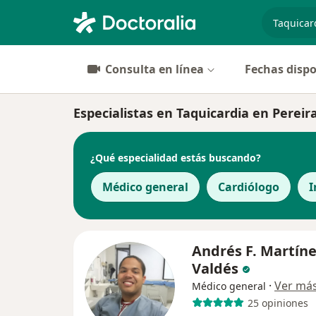
especiali
Consulta en línea
Fechas dispo
Especialistas en Taquicardia en Pereir
¿Qué especialidad estás buscando?
Médico general
Cardiólogo
I
Andrés F. Martín
Valdés
·
Ver má
Médico general
25 opiniones