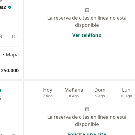
ez
La reserva de citas en línea no está
disponible
Ver teléfono
3
Dirección 4
 18 No 12-75, Pereira
•
Mapa
 250.000
Hoy
Mañana
Dom
Lun
7 Ago
8 Ago
9 Ago
10 Ago
s
La reserva de citas en línea no está
disponible
Solicita una cita