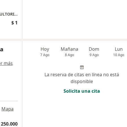
CLINICA RISARALDA PISO 1 LOCAL 10 CONSULTORIO 5
$ 1
na
Hoy
Mañana
Dom
Lun
7 Ago
8 Ago
9 Ago
10 Ago
er más
La reserva de citas en línea no está
disponible
Solicita una cita
•
Mapa
 250.000