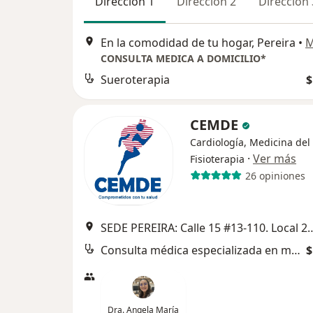
Dirección 1
Dirección 2
Dirección 
En la comodidad de tu hogar, Pereira
•
M
CONSULTA MEDICA A DOMICILIO*
Sueroterapia
$
CEMDE
Cardiología, Medicina del
·
Ver más
Fisioterapia
26 opiniones
SEDE PEREIRA: Calle 15 #13-110. Local 246. Centro 
Consulta médica especializada en medicina del deporte
$
Dra. Angela María