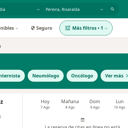
dad, enfermedad o nombre
p. ej. Bogotá
nibles
Seguro
Más filtros
•
1
a
nternista
Neumólogo
Oncólogo
Ver más
ez
Hoy
Mañana
Dom
Lun
7 Ago
8 Ago
9 Ago
10 Ago
s
La reserva de citas en línea no está