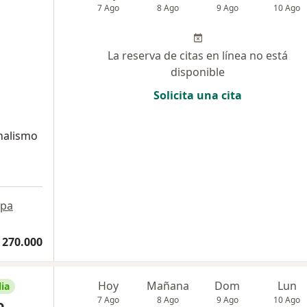
7 Ago
8 Ago
9 Ago
10 Ago
La reserva de citas en línea no está
disponible
Solicita una cita
onalismo
pa
 270.000
Hoy
Mañana
Dom
Lun
ia
7 Ago
8 Ago
9 Ago
10 Ago
o