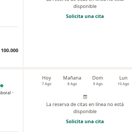
disponible
Solicita una cita
 100.000
Hoy
Mañana
Dom
Lun
7 Ago
8 Ago
9 Ago
10 Ago
·
aboral
La reserva de citas en línea no está
disponible
Solicita una cita