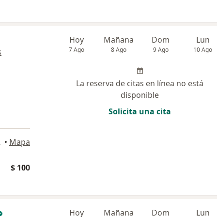
Hoy
Mañana
Dom
Lun
7 Ago
8 Ago
9 Ago
10 Ago
s
La reserva de citas en línea no está
disponible
Solicita una cita
 Pereira
•
Mapa
$ 100
Hoy
Mañana
Dom
Lun