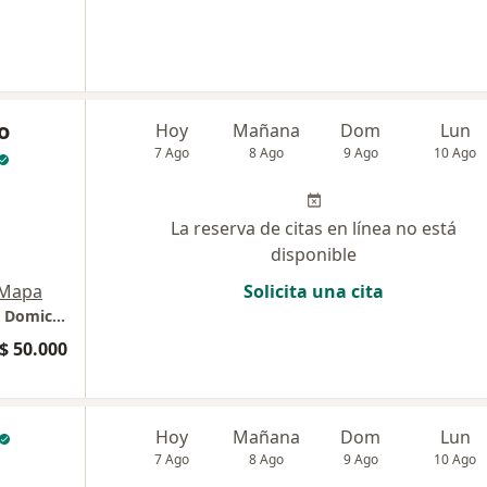
o
Hoy
Mañana
Dom
Lun
7 Ago
8 Ago
9 Ago
10 Ago
La reserva de citas en línea no está
disponible
Mapa
Solicita una cita
Consulta médica general particular Virtual y Domiciliaria
$ 50.000
Hoy
Mañana
Dom
Lun
7 Ago
8 Ago
9 Ago
10 Ago