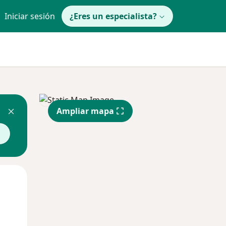
Iniciar sesión
¿Eres un especialista?
Ampliar mapa
Mar
Mié
Jue
11 Ago
12 Ago
13 Ago