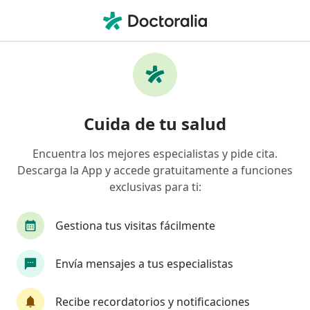
Men
Túnel Del Carpo • Chía, Cundinamarca
Filtros
• 1
Seguro
Mapa
Especialistas en Túnel del carpo en Chía
Cuida de tu salud
Encuentra los mejores especialistas y pide cita.
¿Qué especialidad estás buscando?
Descarga la App y accede gratuitamente a funciones
Fisioterapeuta
Ortopedista y Traumatólogo
exclusivas para ti:
Gestiona tus visitas fácilmente
Envía mensajes a tus especialistas
Recibe recordatorios y notificaciones