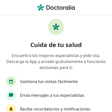
Men
Liberty Seguros S A • Manizales, Caldas
Búsquedas relacionadas
Especialistas de Liberty Seguros S.A.
Ginecólogos de Liberty Seguros S.A. en Manizales
Cuida de tu salud
Pediatras de Liberty Seguros S.A. en Manizales
Encuentra los mejores especialistas y pide cita.
Dermatólogos de Liberty Seguros S.A. en
Descarga la App y accede gratuitamente a funciones
Manizales
exclusivas para ti:
Ortopedistas y traumatólogos de Liberty Seguros
S.A. en Manizales
Gestiona tus visitas fácilmente
Envía mensajes a tus especialistas
Página De Inicio
Manizales
Liberty Seguros S.a.
Recibe recordatorios y notificaciones