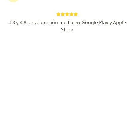
4.8 y 4.8 de valoración media en Google Play y Apple
Store
No hemos encontrado ningún Liberty
Seguros S A en Manizales, Caldas
Vuelve a buscar eliminando algún filtro: