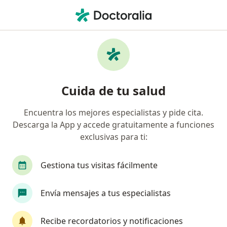
Men
Liberty Seguros S A • Rionegro, Antioquia
Página De Inicio
Rionegro
Liberty Seguros S.a.
Cuida de tu salud
Encuentra los mejores especialistas y pide cita.
Descarga la App y accede gratuitamente a funciones
exclusivas para ti:
Gestiona tus visitas fácilmente
Envía mensajes a tus especialistas
Recibe recordatorios y notificaciones