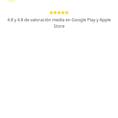
4.8 y 4.8 de valoración media en Google Play y Apple
No hemos encontrado ningún Liberty
Store
Seguros S A en Rionegro, Antioquia
Vuelve a buscar eliminando algún filtro:
Seguro
Servicio
Privacidad y cookies
Quiénes somos
Contacto