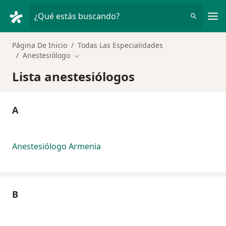
Men
¿Qué estás buscando?
Página De Inicio
Todas Las Especialidades
Anestesiólogo
Cambiar de ciudad
Lista anestesiólogos
A
Anestesiólogo Armenia
B