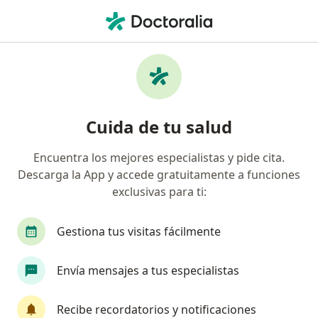
Men
Anestesiólogo • Pereira, Risaralda
Filtros
Seguro
Mapa
Anestesiólogos en Pereira
Cuida de tu salud
Encuentra los mejores especialistas y pide cita.
¿Cuál es tu compañía aseguradora?
Descarga la App y accede gratuitamente a funciones
Coomeva Medicina Prepagada S.A.
exclusivas para ti:
Gestiona tus visitas fácilmente
Envía mensajes a tus especialistas
Recibe recordatorios y notificaciones