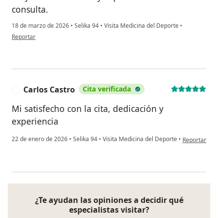
consulta.
18 de marzo de 2026
•
Selika 94
•
Visita Medicina del Deporte
•
en opinión del usuario Lina M
Reportar
Carlos Castro
Cita verificada
C
Mi satisfecho con la cita, dedicación y
experiencia
en opinión de
22 de enero de 2026
•
Selika 94
•
Visita Medicina del Deporte
•
Reportar
¿Te ayudan las opiniones a decidir qué
especialistas visitar?