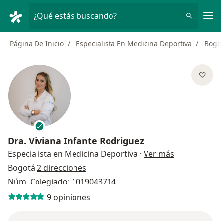
Men
¿Qué estás buscando?
Página De Inicio
Especialista En Medicina Deportiva
Bogo
Dra.
Viviana Infante Rodriguez
sobre las es
Especialista en Medicina Deportiva
·
Ver más
Bogotá
2 direcciones
Núm. Colegiado: 1019043714
9 opiniones