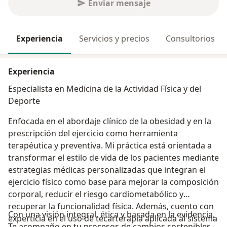
Enviar mensaje
Experiencia
Servicios y precios
Consultorios
Experiencia
Especialista en Medicina de la Actividad Física y del
Deporte
Enfocada en el abordaje clínico de la obesidad y en la
prescripción del ejercicio como herramienta
terapéutica y preventiva. Mi práctica está orientada a
transformar el estilo de vida de los pacientes mediante
estrategias médicas personalizadas que integran el
ejercicio físico como base para mejorar la composición
corporal, reducir el riesgo cardiometabólico y
recuperar la funcionalidad física. Además, cuento con
Con una visión integral, ética y basada en la evidencia,
experticia en el uso de tecarterapia aplicada al sistema
Te acompaño en tu procesos de cambios sostenibles,