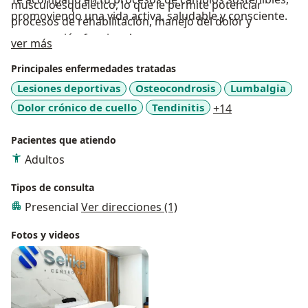
musculoesquelético, lo que le permite potenciar
promoviendo una vida activa, saludable y consciente.
procesos de rehabilitación, manejo del dolor y
recuperación funcional.
Acerca de mí
ver más
Principales enfermedades tratadas
Lesiones deportivas
Osteocondrosis
Lumbalgia
a11y_sr_more_
Dolor crónico de cuello
Tendinitis
+14
Pacientes que atiendo
Adultos
Tipos de consulta
Presencial
Ver direcciones (1)
Fotos y videos