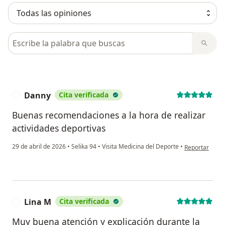
Busca en opiniones
Danny
Cita verificada
D
Buenas recomendaciones a la hora de realizar
actividades deportivas
en opinión del
29 de abril de 2026
•
Selika 94
•
Visita Medicina del Deporte
•
Reportar
Lina M
Cita verificada
L
Muy buena atención y explicación durante la