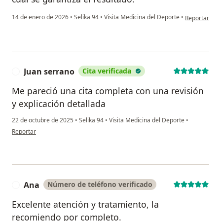
en opinión del
14 de enero de 2026
•
Selika 94
•
Visita Medicina del Deporte
•
Reportar
Juan serrano
Cita verificada
J
Me pareció una cita completa con una revisión
y explicación detallada
22 de octubre de 2025
•
Selika 94
•
Visita Medicina del Deporte
•
en opinión del usuario Juan serrano
Reportar
Ana
Número de teléfono verificado
A
Excelente atención y tratamiento, la
recomiendo por completo.