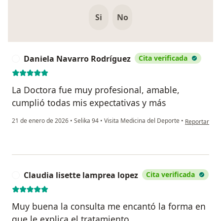
Si
No
Daniela Navarro Rodríguez
Cita verificada
D
La Doctora fue muy profesional, amable,
cumplió todas mis expectativas y más
en opinión d
21 de enero de 2026
•
Selika 94
•
Visita Medicina del Deporte
•
Reportar
Claudia lisette lamprea lopez
Cita verificada
C
Muy buena la consulta me encantó la forma en
que le explica el tratamiento