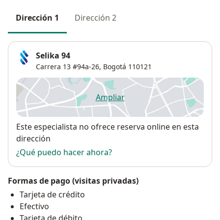
Dirección 1
Dirección 2
Selika 94
Carrera 13 #94a-26,
Bogotá
110121
Ampliar
se abre en una nueva pestañ
Disponibilidad
Este especialista no ofrece reserva online en esta
dirección
¿Qué puedo hacer ahora?
Formas de pago (visitas privadas)
Tarjeta de crédito
Efectivo
Tarjeta de débito