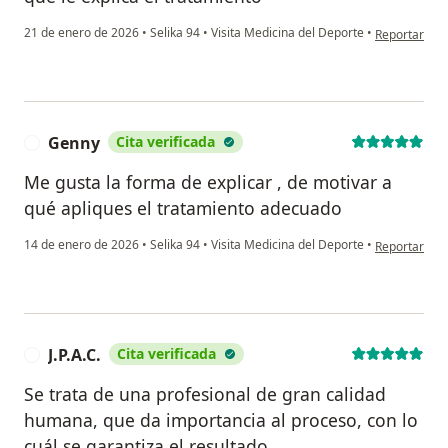
en opinión de
21 de enero de 2026
•
Selika 94
•
Visita Medicina del Deporte
•
Reportar
Genny
Cita verificada
G
Me gusta la forma de explicar , de motivar a
qué apliques el tratamiento adecuado
en opinión d
14 de enero de 2026
•
Selika 94
•
Visita Medicina del Deporte
•
Reportar
J.P.A.C.
Cita verificada
J
Se trata de una profesional de gran calidad
humana, que da importancia al proceso, con lo
cuál se garantiza el resultado.