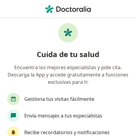
Men
Fisioterapeuta • Bogotá, Cundinamarca
Filtros
Seguro:
Organización Vivir Ma
Fisioterapeutas recomendados de
Cuida de tu salud
Organización Vivir Mas S.A.S en Bogotá
Encuentra los mejores especialistas y pide cita.
Descarga la App y accede gratuitamente a funciones
exclusivas para ti:
Gestiona tus visitas fácilmente
Envía mensajes a tus especialistas
Prof. Mariam Becerra Pantoja
·
Ver más
Fisioterapeuta
Recibe recordatorios y notificaciones
19 opiniones