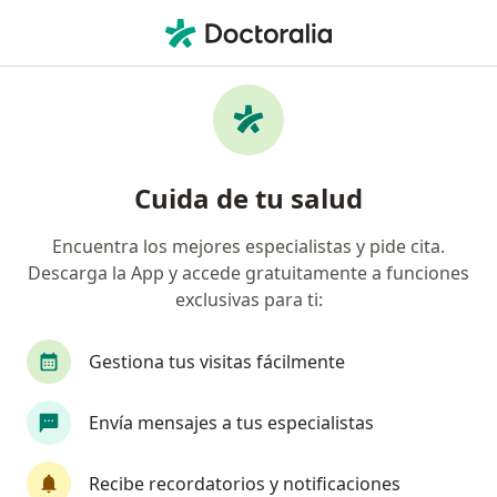
Men
Manguito Rotador Hombro Congelado Y Doloroso • Bogotá, Cundinamarca
Filtros
• 1
Seguro
Mapa
Especialistas en Manguito rotador, hombro
Cuida de tu salud
congelado y doloroso en Bogotá
Encuentra los mejores especialistas y pide cita.
Descarga la App y accede gratuitamente a funciones
¿Qué especialidad estás buscando?
exclusivas para ti:
Fisioterapeuta
Psicólogo
Especialista en 
Gestiona tus visitas fácilmente
Envía mensajes a tus especialistas
Recibe recordatorios y notificaciones