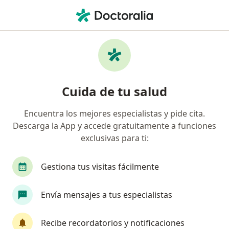
Men
Cervicalgia • Bogotá, Cundinamarca
Filtros
• 1
Seguro
Mapa
Especialistas en Cervicalgia en Bogotá
Cuida de tu salud
Encuentra los mejores especialistas y pide cita.
¿Qué especialidad estás buscando?
Descarga la App y accede gratuitamente a funciones
Fisioterapeuta
Medico alternativo
Terape
exclusivas para ti:
Gestiona tus visitas fácilmente
Envía mensajes a tus especialistas
Recibe recordatorios y notificaciones