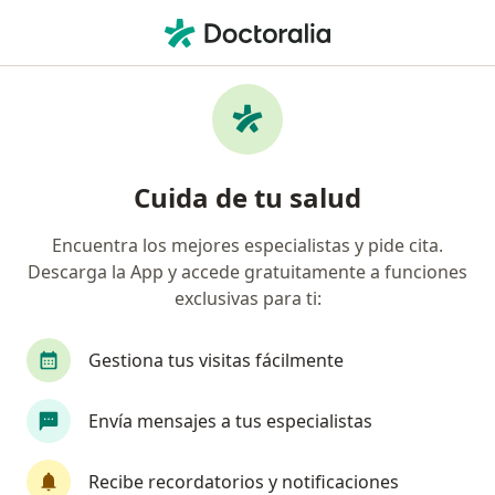
Men
Fisioterapeuta • Medellín, Antioquia
Filtros
Seguro:
Soat
Mapa
Fisioterapeutas recomendados de Soat en
Cuida de tu salud
Medellín
Encuentra los mejores especialistas y pide cita.
Descarga la App y accede gratuitamente a funciones
exclusivas para ti:
Gestiona tus visitas fácilmente
Envía mensajes a tus especialistas
Dr. Santiago Osorio Villa
·
Ver más
Fisioterapeuta
Recibe recordatorios y notificaciones
70 opiniones