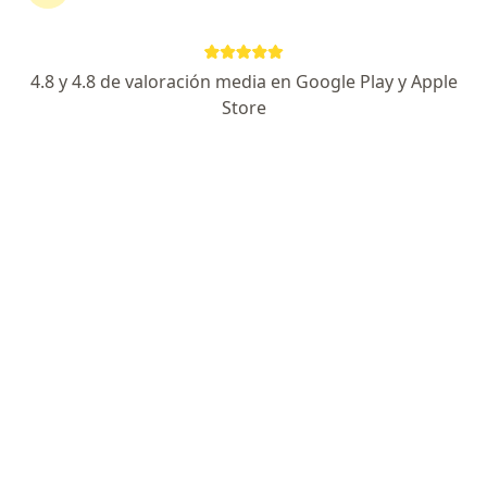
Calle 7 39 290 Cons 1113 Clínica Medellín, Medellín
•
Mapa
Consultorio privado
Acepta Mapfre Colombia Vida Seguros S.A.
4.8 y 4.8 de valoración media en Google Play y Apple
Este especialista no ofrece reserva de cita en línea en esta dirección.
Store
Solicita una cita
Jose Andres Piñeros
Fisioterapeuta
Calle 19A # 44-25 consultorio 1801 Torre Médica Salud y Servicios., Medellín
•
Mapa
Consultorio privado