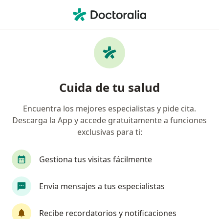
Men
Fisioterapeuta • Medellín, Antioquia
Filtros
Seguro:
Mapfre Colombia Vida
Fisioterapeutas recomendados de Mapfre
Cuida de tu salud
Colombia Vida Seguros S.A. en Medellín
Encuentra los mejores especialistas y pide cita.
Descarga la App y accede gratuitamente a funciones
exclusivas para ti:
Gestiona tus visitas fácilmente
Envía mensajes a tus especialistas
Claudia Patricia Vélez Giraldo
Fisioterapeuta
Recibe recordatorios y notificaciones