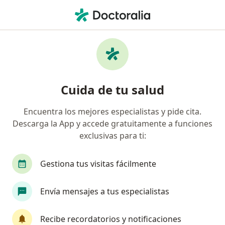
Men
Tendinitis • Medellín, Antioquia
Filtros
• 1
Seguro
Mapa
Especialistas en Tendinitis en Medellín
Cuida de tu salud
Encuentra los mejores especialistas y pide cita.
¿Qué especialidad estás buscando?
Descarga la App y accede gratuitamente a funciones
Fisioterapeuta
Ortopedista y Traumatólogo
exclusivas para ti:
Gestiona tus visitas fácilmente
Envía mensajes a tus especialistas
Recibe recordatorios y notificaciones