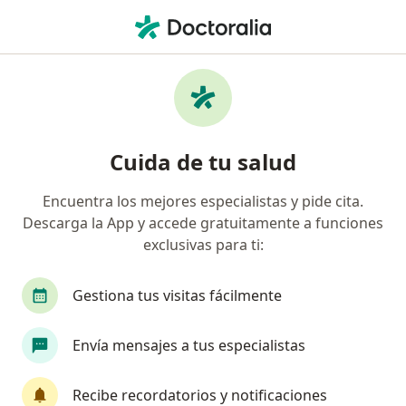
Men
Síndrome Piriforme • Medellín, Antioquia
Filtros
• 1
Seguro
Mapa
Especialistas en Síndrome Piriforme en
Cuida de tu salud
Medellín
Encuentra los mejores especialistas y pide cita.
Descarga la App y accede gratuitamente a funciones
¿Qué especialidad estás buscando?
exclusivas para ti:
Fisioterapeuta
Ortopedista y Traumatólogo
Gestiona tus visitas fácilmente
Envía mensajes a tus especialistas
Recibe recordatorios y notificaciones