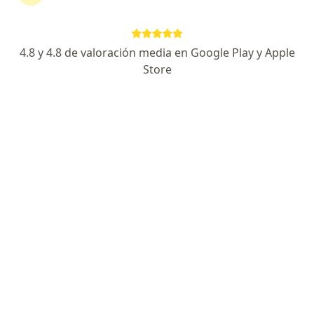
178 opiniones
Dirección 1
Dirección 2
4.8 y 4.8 de valoración media en Google Play y Apple
Store
Nueva Villa del Aburrá, Medellín
•
Mapa
Fisiocinetics, Medicina y Fisioterapia
Acepta Suramericana S.A.
Visita Fisioterapia
Este especialista no ofrece reserva de cita en línea en esta dirección.
Solicita una cita