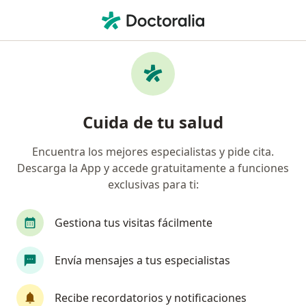
Men
Fisioterapeuta • Medellín, Antioquia
Filtros
Seguro:
Suramericana S.A.
Fisioterapeutas recomendados de
Cuida de tu salud
Suramericana S.A. en Medellín
Encuentra los mejores especialistas y pide cita.
Descarga la App y accede gratuitamente a funciones
exclusivas para ti:
Gestiona tus visitas fácilmente
Envía mensajes a tus especialistas
Destacado
Dra. Carolina Tamayo Quirama
Recibe recordatorios y notificaciones
·
Ver más
Fisioterapeuta