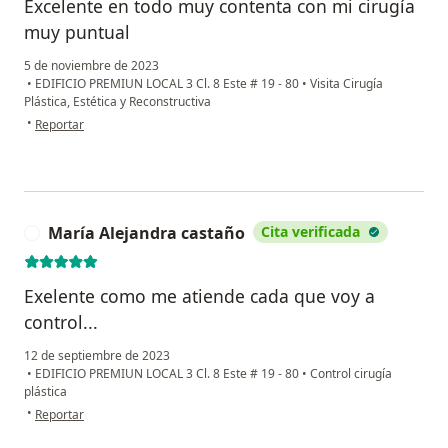
Excelente en todo muy contenta con mi cirugía
muy puntual
5 de noviembre de 2023
•
EDIFICIO PREMIUN LOCAL 3 Cl. 8 Este # 19 - 80
•
Visita Cirugía
Plástica, Estética y Reconstructiva
en opinión del usuario Angelica ramirez
•
Reportar
María Alejandra castaño
Cita verificada
M
Exelente como me atiende cada que voy a
control...
12 de septiembre de 2023
•
EDIFICIO PREMIUN LOCAL 3 Cl. 8 Este # 19 - 80
•
Control cirugía
plástica
en opinión del usuario María Alejandra castaño
•
Reportar