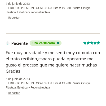
7 de junio de 2023
•
EDIFICIO PREMIUN LOCAL 3 Cl. 8 Este # 19 - 80
•
Visita Cirugía
Plástica, Estética y Reconstructiva
en opinión del usuario Stefanny Aguirre
•
Reportar
Paciente
Cita verificada
Fue muy agradable y me sentí muy cómoda con
el trato recibido,espero pueda operarme me
gusto el proceso que me quiere hacer muchas
Gracias
6 de junio de 2023
•
EDIFICIO PREMIUN LOCAL 3 Cl. 8 Este # 19 - 80
•
Visita Cirugía
Plástica, Estética y Reconstructiva
en opinión del usuario Paciente
•
Reportar