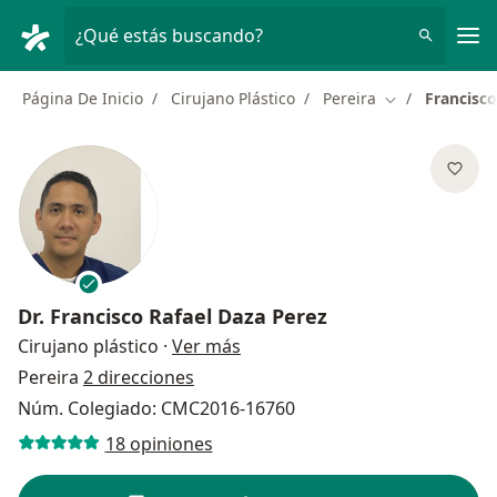
Men
¿Qué estás buscando?
Página De Inicio
Cirujano Plástico
Pereira
Francisco
Cambiar de ci
Dr.
Francisco Rafael Daza Perez
sobre las especializaciones
Cirujano plástico
·
Ver más
Pereira
2 direcciones
Núm. Colegiado: CMC2016-16760
18 opiniones