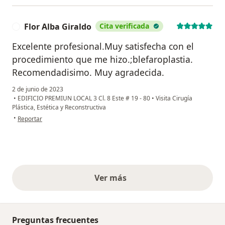
Flor Alba Giraldo
Cita verificada
F
Excelente profesional.Muy satisfecha con el
procedimiento que me hizo.;blefaroplastia.
Recomendadisimo. Muy agradecida.
2 de junio de 2023
•
EDIFICIO PREMIUN LOCAL 3 Cl. 8 Este # 19 - 80
•
Visita Cirugía
Plástica, Estética y Reconstructiva
en opinión del usuario Flor Alba Giraldo
•
Reportar
Ver más
opiniones anteriores
Preguntas frecuentes