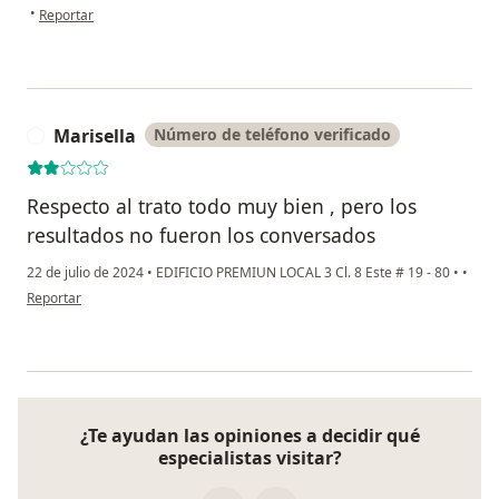
en opinión del usuario Diana Atehortua
•
Reportar
Marisella
Número de teléfono verificado
M
Respecto al trato todo muy bien , pero los
resultados no fueron los conversados
22 de julio de 2024
•
EDIFICIO PREMIUN LOCAL 3 Cl. 8 Este # 19 - 80
•
•
en opinión del usuario Marisella
Reportar
¿Te ayudan las opiniones a decidir qué
especialistas visitar?