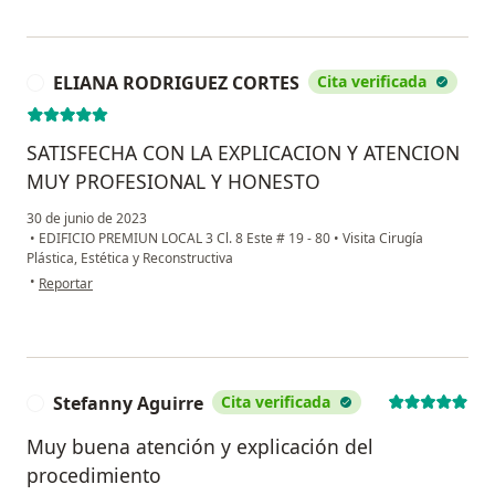
ELIANA RODRIGUEZ CORTES
Cita verificada
E
SATISFECHA CON LA EXPLICACION Y ATENCION
MUY PROFESIONAL Y HONESTO
30 de junio de 2023
•
EDIFICIO PREMIUN LOCAL 3 Cl. 8 Este # 19 - 80
•
Visita Cirugía
Plástica, Estética y Reconstructiva
en opinión del usuario ELIANA RODRIGUEZ CORTES
•
Reportar
Stefanny Aguirre
Cita verificada
S
Muy buena atención y explicación del
procedimiento