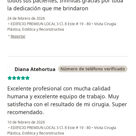
todos sus pacientes, Infinitas gracias por toda
la dedicación que me brindaron
24 de febrero de 2026
•
EDIFICIO PREMIUN LOCAL 3 Cl. 8 Este # 19 - 80
•
Visita Cirugía
Plástica, Estética y Reconstructiva
en opinión del usuario Nini Johanna
•
Reportar
Diana Atehortua
Número de teléfono verificado
D
Excelente profesional con mucha calidad
humana y excelente equipo de trabajo. Muy
satisfecha con el resultado de mi cirugia. Super
recomendado.
10 de febrero de 2026
•
EDIFICIO PREMIUN LOCAL 3 Cl. 8 Este # 19 - 80
•
Visita Cirugía
Plástica, Estética y Reconstructiva