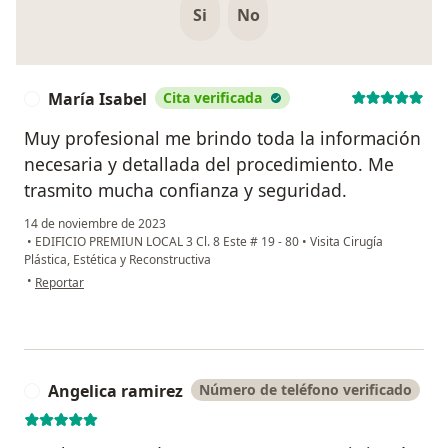
Si
No
María Isabel
Cita verificada
M
Muy profesional me brindo toda la información
necesaria y detallada del procedimiento. Me
trasmito mucha confianza y seguridad.
14 de noviembre de 2023
•
EDIFICIO PREMIUN LOCAL 3 Cl. 8 Este # 19 - 80
•
Visita Cirugía
Plástica, Estética y Reconstructiva
en opinión del usuario María Isabel
•
Reportar
Angelica ramirez
Número de teléfono verificado
A