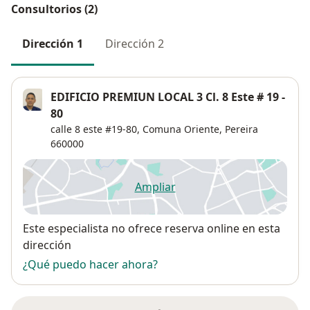
Consultorios (2)
Dirección 1
Dirección 2
EDIFICIO PREMIUN LOCAL 3 Cl. 8 Este # 19 -
80
calle 8 este #19-80,
Comuna Oriente
,
Pereira
660000
Ampliar
se abre en una nueva pestañ
Disponibilidad
Este especialista no ofrece reserva online en esta
dirección
¿Qué puedo hacer ahora?