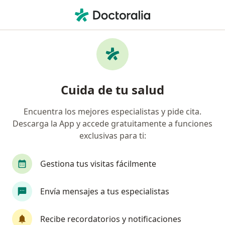
Men
Gastroenterólogo • Medellín, Antioquia
Búsquedas relacionadas
Enfermedades más tratadas
Gastritis en Medellín
Cuida de tu salud
Diarrea en Medellín
Encuentra los mejores especialistas y pide cita.
Estreñimiento en Medellín
Descarga la App y accede gratuitamente a funciones
Acidez Estomacal (Enfermedad de Reflujo
exclusivas para ti:
Gastroesofágico; ERGE) en Medellín
Gestiona tus visitas fácilmente
Síndrome del intestino irritable (SII) en Medellín
Ver más (15)
Envía mensajes a tus especialistas
Más en esta categoría: Enfermedades más tr
Recibe recordatorios y notificaciones