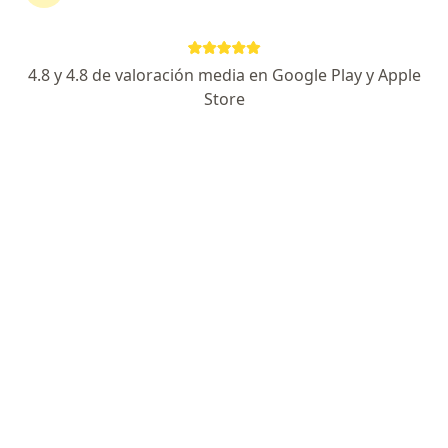
Página De Inicio
Gastroenterólogo
Medellín
Sura
Cambi
4.8 y 4.8 de valoración media en Google Play y Apple
Store
No hemos encontrado ningún
Gastroenterólogo en Medellín, Antioquia