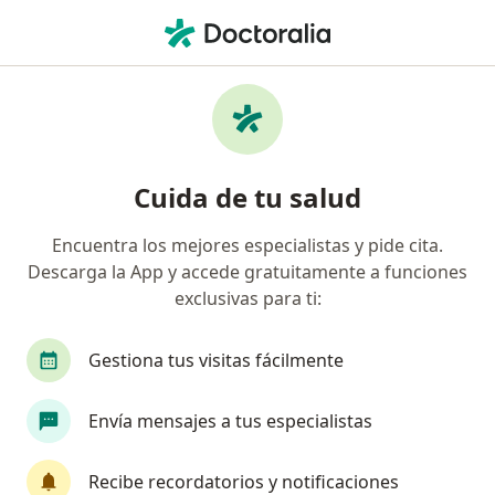
Men
Gastroenterólogo • Medellín, Antioquia
Filtros
Seguro
Mapa
Gastroenterólogos en Medellín
Cuida de tu salud
Encuentra los mejores especialistas y pide cita.
¿Cuál es tu compañía aseguradora?
Descarga la App y accede gratuitamente a funciones
Compañía De Medicina Prepagada Colsanitas S.A.
exclusivas para ti:
Suramericana S.A.
Allianz Seguros S.A.
Gestiona tus visitas fácilmente
Coomeva Medicina Prepagada S.A.
Envía mensajes a tus especialistas
Mapfre Colombia Vida Seguros S.A.
Ver más
Recibe recordatorios y notificaciones