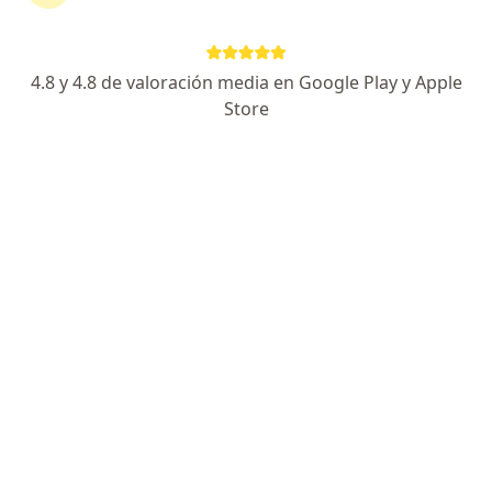
4.8 y 4.8 de valoración media en Google Play y Apple
Store
Destacado
Dr. Santiago Sánchez Londoño
·
Ver más
Gastroenterólogo, Internista
376 opiniones
Dirección 1
Dirección 2
Calle 78B #69-240, Medellín
•
Mapa
Hospital Pablo Tobón Uribe Consultorio 152
Visita Gastroenterología
$ 330.000