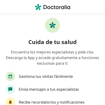
Men
Síndrome Del Intestino Irritable Sii • Medellín, Antioquia
Filtros
• 1
Seguro
Mapa
Especialistas en Síndrome del intestino
Cuida de tu salud
irritable (SII) en Medellín
Encuentra los mejores especialistas y pide cita.
Descarga la App y accede gratuitamente a funciones
¿Qué especialidad estás buscando?
exclusivas para ti:
Gastroenterólogo
Internista
Médico gene
Gestiona tus visitas fácilmente
Envía mensajes a tus especialistas
Recibe recordatorios y notificaciones