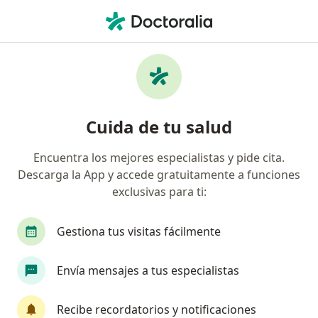
Men
Diverticulitis • Medellín, Antioquia
Filtros
• 1
Seguro
Mapa
Especialistas en Diverticulitis en Medellín
Cuida de tu salud
Encuentra los mejores especialistas y pide cita.
¿Qué especialidad estás buscando?
Descarga la App y accede gratuitamente a funciones
Gastroenterólogo
Internista
Ginecólogo
exclusivas para ti:
Gestiona tus visitas fácilmente
Envía mensajes a tus especialistas
Recibe recordatorios y notificaciones