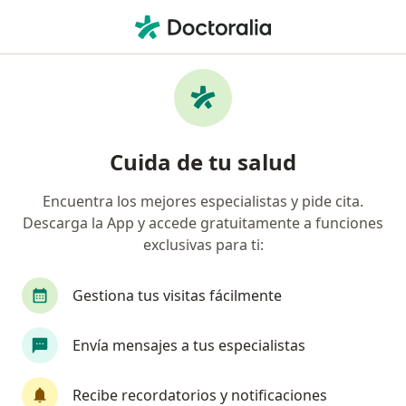
Men
Gastroenterólogo • Neiva, Huila
Filtros
Seguro:
Grupo Previred Colom
Gastroenterólogos recomendados de Grupo
Cuida de tu salud
Previred Colombia S.A.S. en Neiva
Encuentra los mejores especialistas y pide cita.
Descarga la App y accede gratuitamente a funciones
exclusivas para ti:
Gestiona tus visitas fácilmente
Envía mensajes a tus especialistas
Dr. Rafael Hernando Pino Tejada
·
Ver más
Gastroenterólogo, Cirujano general
Recibe recordatorios y notificaciones
517 opiniones