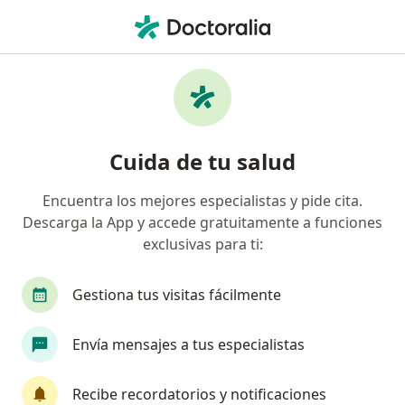
Men
Estreñimiento • Neiva, Huila
Filtros
• 1
Seguro
Mapa
Especialistas en Estreñimiento en Neiva
Cuida de tu salud
Encuentra los mejores especialistas y pide cita.
¿Qué especialidad estás buscando?
Descarga la App y accede gratuitamente a funciones
Gastroenterólogo
Cirujano general
Médic
exclusivas para ti:
Gestiona tus visitas fácilmente
Envía mensajes a tus especialistas
Recibe recordatorios y notificaciones