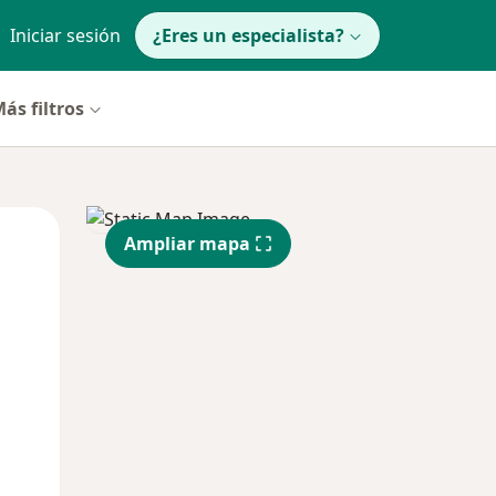
Iniciar sesión
¿Eres un especialista?
ás filtros
Lun
Mar
Mié
Ampliar mapa
10 Ago
11 Ago
12 Ago