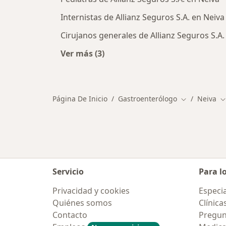
Internistas de Allianz Seguros S.A. en Neiva
Cirujanos generales de Allianz Seguros S.A.
Ver más (3)
Más en esta categoría: Otros especia
Página De Inicio
Gastroenterólogo
Neiva
Cambiar de c
C
Servicio
Para l
Privacidad y cookies
Especia
Quiénes somos
Clínica
Contacto
Pregun