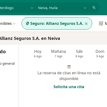
dad, enfermedad o nombre
p. ej. Bogotá
nibles
Seguro:
Allianz Seguros S.A.
M
lianz Seguros S.A. en Neiva
ndo
Hoy
Mañana
Sáb
Dom
6 Ago
7 Ago
8 Ago
9 Ago
o general
La reserva de citas en línea no está
disponible
Solicita una cita