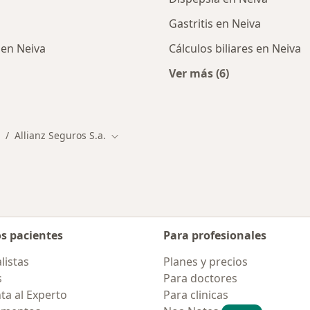
Gastritis en Neiva
 en Neiva
Cálculos biliares en Neiva
Ver más (6)
listas de Allianz Seguros S.A.
Más en esta catego
Allianz Seguros S.a.
iudad
ambiar de ciudad
Cambiar de ciudad
os pacientes
Para profesionales
listas
Planes y precios
s
Para doctores
ta al Experto
Para clinicas