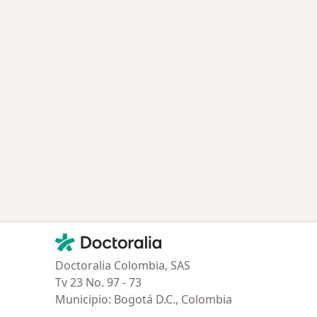
ría: Enfermedades más tratadas
Contacto
Doctoralia - Página de inicio
Doctoralia Colombia, SAS
Tv 23 No. 97 - 73
Municipio: Bogotá D.C., Colombia