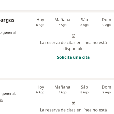
Vargas
Hoy
Mañana
Sáb
Dom
6 Ago
7 Ago
8 Ago
9 Ago
o general
La reserva de citas en línea no está
disponible
Solicita una cita
Hoy
Mañana
Sáb
Dom
6 Ago
7 Ago
8 Ago
9 Ago
a general,
ás
La reserva de citas en línea no está