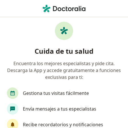
Men
Ginecólogo • Barranquilla, Atlántico
Filtros
Seguro:
Aliansalud Entidad P
Ginecólogos recomendados de Aliansalud
Cuida de tu salud
Entidad Promotora De Salud S.A. en
Barranquilla
Encuentra los mejores especialistas y pide cita.
Descarga la App y accede gratuitamente a funciones
exclusivas para ti:
Gestiona tus visitas fácilmente
Envía mensajes a tus especialistas
Dr. Guillermo Ignacio Acosta Osio
Recibe recordatorios y notificaciones
·
Ver más
Ginecólogo, Médico estético