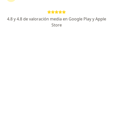
Dirección
En línea
4.8 y 4.8 de valoración media en Google Play y Apple
Km 2 Vía Puerto Colombia, Clínica Porto Azul, Torre De Consultorios, Piso 7, Barranquilla
•
Mapa
Store
Consultorio Especializado Dr. Óscar Roncallo Navas
Acepta Medplus Medicina Prepagada S.A.
Alto riesgo obstétrico
Este especialista no ofrece reserva de cita en línea en esta dirección.
Solicita una cita