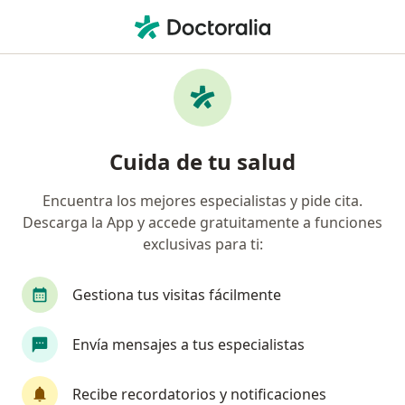
Men
Ginecólogo • Barranquilla, Atlántico
Filtros
Seguro:
Medplus Medicina Pr
Ginecólogos recomendados de Medplus
Cuida de tu salud
Medicina Prepagada S.A. en Barranquilla
Encuentra los mejores especialistas y pide cita.
Descarga la App y accede gratuitamente a funciones
exclusivas para ti:
Gestiona tus visitas fácilmente
Envía mensajes a tus especialistas
Dr. Oscar Roncallo Navas
·
Ver más
Ginecólogo, Endocrinólogo, Medicina funcional
Recibe recordatorios y notificaciones
439 opiniones