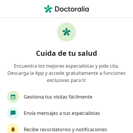
Men
Ginecólogo • Barranquilla, Atlántico
Filtros
Seguro:
Mapfre Colombia Vida
Ginecólogos recomendados de Mapfre
Cuida de tu salud
Colombia Vida Seguros S.A. en Barranquilla
Encuentra los mejores especialistas y pide cita.
Descarga la App y accede gratuitamente a funciones
exclusivas para ti:
Gestiona tus visitas fácilmente
Envía mensajes a tus especialistas
Dra. Lucy Abdala
·
Ver más
Ginecólogo
Recibe recordatorios y notificaciones
24 opiniones