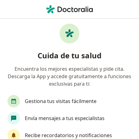
Men
Ginecólogo • Villa Sandra, Cartagena, Bolívar
Filtros
Seguro
Mapa
Ginecólogos en Villa Sandra, Cartagena
Cuida de tu salud
Encuentra los mejores especialistas y pide cita.
¿Cuál es tu compañía aseguradora?
Descarga la App y accede gratuitamente a funciones
Compañía De Medicina Prepagada Colsanitas S.A.
exclusivas para ti:
Gestiona tus visitas fácilmente
Envía mensajes a tus especialistas
Recibe recordatorios y notificaciones