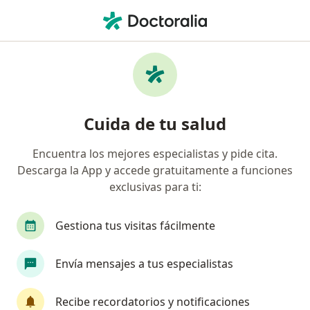
Men
Dismenorrea • La Calera, Cundinamarca
Filtros
• 1
Seguro
Mapa
Especialistas en Dismenorrea en La Calera
Cuida de tu salud
Encuentra los mejores especialistas y pide cita.
¿Qué especialidad estás buscando?
Descarga la App y accede gratuitamente a funciones
Ginecólogo
Gastroenterólogo
Técnico en 
exclusivas para ti:
Gestiona tus visitas fácilmente
Envía mensajes a tus especialistas
Recibe recordatorios y notificaciones