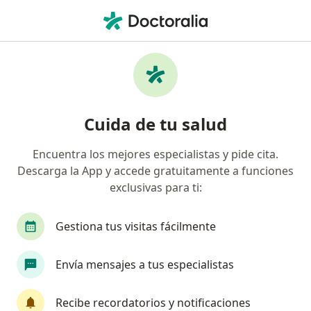
Men
Ginecólogo • Puerto Colombia, Atlántico
Filtros
Seguro
Mapa
Ginecólogos en Puerto Colombia
Cuida de tu salud
Encuentra los mejores especialistas y pide cita.
¿Cuál es tu compañía aseguradora?
Descarga la App y accede gratuitamente a funciones
Compañía De Medicina Prepagada Colsanitas S.A.
exclusivas para ti:
Gestiona tus visitas fácilmente
Envía mensajes a tus especialistas
Recibe recordatorios y notificaciones