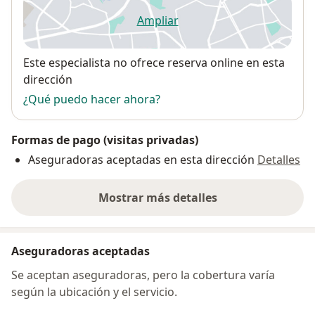
Ampliar
se abre en una nueva pestañ
Disponibilidad
Este especialista no ofrece reserva online en esta
dirección
¿Qué puedo hacer ahora?
Formas de pago (visitas privadas)
Aseguradoras aceptadas en esta dirección
Detalles
Mostrar más detalles
sobre la dirección
Aseguradoras aceptadas
Se aceptan aseguradoras, pero la cobertura varía
según la ubicación y el servicio.