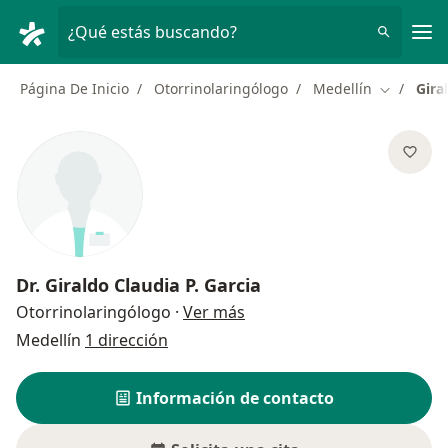
Men
¿Qué estás buscando?
Página De Inicio
Otorrinolaringólogo
Medellín
Gira
Cambiar d
Dr.
Giraldo Claudia P. Garcia
sobre las especializaciones
Otorrinolaringólogo
·
Ver más
Medellín
1 dirección
Información de contacto