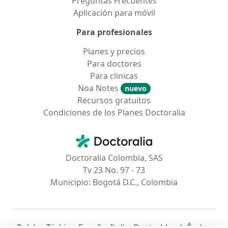
Preguntas Frecuentes
Aplicación para móvil
Para profesionales
Planes y precios
Para doctores
Para clinicas
Noa Notes
nuevo
Recursos gratuitos
Condiciones de los Planes Doctoralia
Contacto
Doctoralia - Página de inicio
Doctoralia Colombia, SAS
Tv 23 No. 97 - 73
Municipio: Bogotá D.C., Colombia
se abre en una nueva pestaña
se abre en una nueva pestaña
se abre en una nueva pestaña
se abre en una nueva pes
se abre en 
se a
Polska
,
Türkiye
,
España
,
Italia
,
Deutschland
,
Česko
,