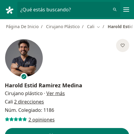
Men
¿Qué estás buscando?
Página De Inicio
Cirujano Plástico
Cali
Harold Esti
Cambiar de ciuda
Harold Estid Ramirez Medina
sobre las especializaciones
Cirujano plástico
·
Ver más
Cali
2 direcciones
Núm. Colegiado: 1186
2 opiniones