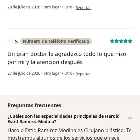
en opinión del usuario Helena
29 de julio de 2026
•
otro lugar
•
Otro
•
Reportar
S
Número de teléfono verificado
Un gran doctor le agradezco todo lo que hizo
por mi y la atención después
en opinión del usuario S
27 de julio de 2026
•
otro lugar
•
Otro
•
Reportar
Preguntas frecuentes
¿Cuáles son las especialidades principales de Harold
Estid Ramirez Medina?
Harold Estid Ramirez Medina es Cirujano plástico. Te
mostramos algunos de los servicios que ofrece